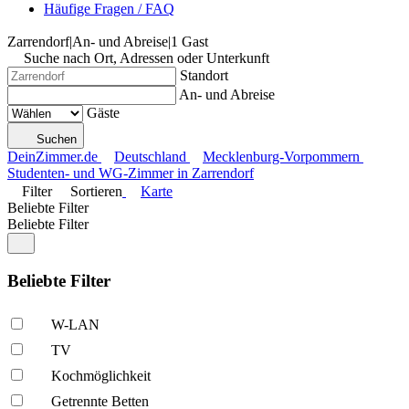
Häufige Fragen / FAQ
Zarrendorf
|
An- und Abreise
|
1 Gast
Suche nach Ort, Adressen oder Unterkunft
Standort
An- und Abreise
Gäste
Suchen
DeinZimmer.de
Deutschland
Mecklenburg-Vorpommern
Studenten- und WG-Zimmer in Zarrendorf
Filter
Sortieren
Karte
Beliebte Filter
Beliebte Filter
Beliebte Filter
W-LAN
TV
Kochmöglich­keit
Getrennte Betten