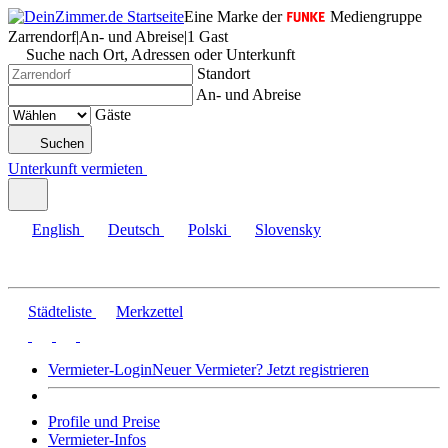
Eine Marke der
Mediengruppe
Zarrendorf
|
An- und Abreise
|
1 Gast
Suche nach Ort, Adressen oder Unterkunft
Standort
An- und Abreise
Gäste
Suchen
Unterkunft vermieten
English
Deutsch
Polski
Slovensky
Städteliste
Merkzettel
Vermieter-Login
Neuer Vermieter? Jetzt registrieren
Profile und Preise
Vermieter-Infos