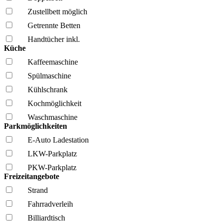
Zustellbett möglich
Getrennte Betten
Handtücher inkl.
Küche
Kaffee­maschine
Spül­maschine
Kühl­schrank
Kochmöglich­keit
Wasch­maschine
Parkmöglichkeiten
E-Auto Ladestation
LKW-Parkplatz
PKW-Parkplatz
Freizeitangebote
Strand
Fahrrad­verleih
Billiardtisch