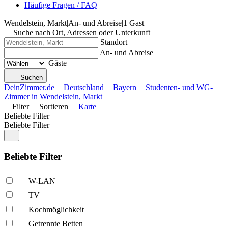
Häufige Fragen / FAQ
Wendelstein, Markt
|
An- und Abreise
|
1 Gast
Suche nach Ort, Adressen oder Unterkunft
Standort
An- und Abreise
Gäste
Suchen
DeinZimmer.de
Deutschland
Bayern
Studenten- und WG-
Zimmer in Wendelstein, Markt
Filter
Sortieren
Karte
Beliebte Filter
Beliebte Filter
Beliebte Filter
W-LAN
TV
Kochmöglich­keit
Getrennte Betten