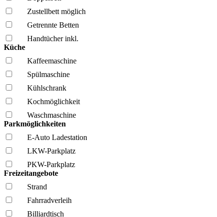
Zustellbett möglich
Getrennte Betten
Handtücher inkl.
Küche
Kaffee­maschine
Spül­maschine
Kühl­schrank
Kochmöglich­keit
Wasch­maschine
Parkmöglichkeiten
E-Auto Ladestation
LKW-Parkplatz
PKW-Parkplatz
Freizeitangebote
Strand
Fahrrad­verleih
Billiardtisch