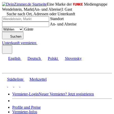
Eine Marke der
Mediengruppe
Wendelstein, Markt
|
An- und Abreise
|
1 Gast
Suche nach Ort, Adressen oder Unterkunft
Standort
An- und Abreise
Gäste
Suchen
Unterkunft vermieten
English
Deutsch
Polski
Slovensky
Städteliste
Merkzettel
Vermieter-Login
Neuer Vermieter? Jetzt registrieren
Profile und Preise
Vermieter-Infos