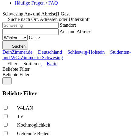
Häufige Fragen / FAQ
Schwesing
|
An- und Abreise
|
1 Gast
Suche nach Ort, Adressen oder Unterkunft
Standort
An- und Abreise
Gäste
Suchen
DeinZimmer.de
Deutschland
Schleswig-Holstein
Studenten-
und WG-Zimmer in Schwesing
Filter
Sortieren
Karte
Beliebte Filter
Beliebte Filter
Beliebte Filter
W-LAN
TV
Kochmöglich­keit
Getrennte Betten