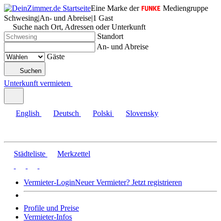
Eine Marke der
Mediengruppe
Schwesing
|
An- und Abreise
|
1 Gast
Suche nach Ort, Adressen oder Unterkunft
Standort
An- und Abreise
Gäste
Suchen
Unterkunft vermieten
English
Deutsch
Polski
Slovensky
Städteliste
Merkzettel
Vermieter-Login
Neuer Vermieter? Jetzt registrieren
Profile und Preise
Vermieter-Infos