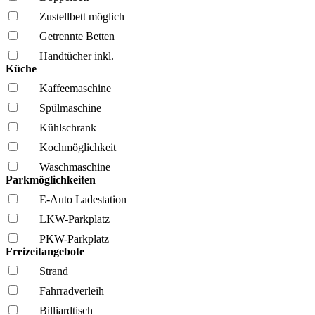
Zustellbett möglich
Getrennte Betten
Handtücher inkl.
Küche
Kaffee­maschine
Spül­maschine
Kühl­schrank
Kochmöglich­keit
Wasch­maschine
Parkmöglichkeiten
E-Auto Ladestation
LKW-Parkplatz
PKW-Parkplatz
Freizeitangebote
Strand
Fahrrad­verleih
Billiardtisch