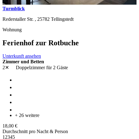
Turmblick
Rederstaller Str. ,
25782
Tellingstedt
Wohnung
Ferienhof zur Rotbuche
Unterkunft ansehen
Zimmer und Betten
2✕
Doppelzimmer
für 2 Gäste
+ 26 weitere
18,00 €
Durchschnitt pro Nacht & Person
1
2
3
4
5