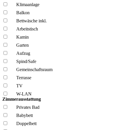
Klima­anlage
Balkon
Bettwäsche inkl.
Arbeitstisch
Kamin
Garten
Aufzug
Spind/Safe
Gemeinschafts­raum
Terrasse
TV
W-LAN
Zimmerausstattung
Privates Bad
Babybett
Doppelbett