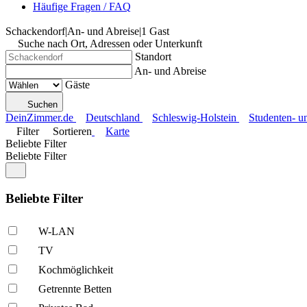
Häufige Fragen / FAQ
Schackendorf
|
An- und Abreise
|
1 Gast
Suche nach Ort, Adressen oder Unterkunft
Standort
An- und Abreise
Gäste
Suchen
DeinZimmer.de
Deutschland
Schleswig-Holstein
Studenten- 
Filter
Sortieren
Karte
Beliebte Filter
Beliebte Filter
Beliebte Filter
W-LAN
TV
Kochmöglich­keit
Getrennte Betten