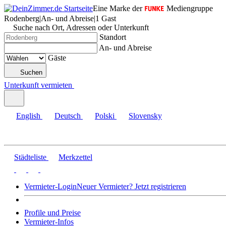
Eine Marke der
Mediengruppe
Rodenberg
|
An- und Abreise
|
1 Gast
Suche nach Ort, Adressen oder Unterkunft
Standort
An- und Abreise
Gäste
Suchen
Unterkunft vermieten
English
Deutsch
Polski
Slovensky
Städteliste
Merkzettel
Vermieter-Login
Neuer Vermieter? Jetzt registrieren
Profile und Preise
Vermieter-Infos