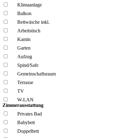
Klima­anlage
Balkon
Bettwäsche inkl.
Arbeitstisch
Kamin
Garten
Aufzug
Spind/Safe
Gemeinschafts­raum
Terrasse
TV
W-LAN
Zimmerausstattung
Privates Bad
Babybett
Doppelbett