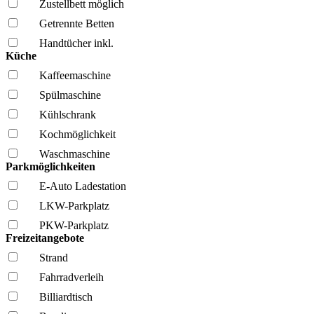
Zustellbett möglich
Getrennte Betten
Handtücher inkl.
Küche
Kaffee­maschine
Spül­maschine
Kühl­schrank
Kochmöglich­keit
Wasch­maschine
Parkmöglichkeiten
E-Auto Ladestation
LKW-Parkplatz
PKW-Parkplatz
Freizeitangebote
Strand
Fahrrad­verleih
Billiardtisch