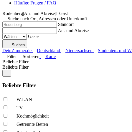
Häufige Fragen / FAQ
Rodenberg
|
An- und Abreise
|
1 Gast
Suche nach Ort, Adressen oder Unterkunft
Standort
An- und Abreise
Gäste
Suchen
DeinZimmer.de
Deutschland
Niedersachsen
Studenten- und 
Filter
Sortieren
Karte
Beliebte Filter
Beliebte Filter
Beliebte Filter
W-LAN
TV
Kochmöglich­keit
Getrennte Betten