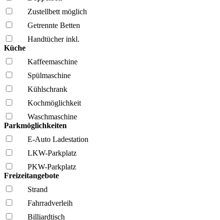
Zustellbett möglich
Getrennte Betten
Handtücher inkl.
Küche
Kaffee­maschine
Spül­maschine
Kühl­schrank
Kochmöglich­keit
Wasch­maschine
Parkmöglichkeiten
E-Auto Ladestation
LKW-Parkplatz
PKW-Parkplatz
Freizeitangebote
Strand
Fahrrad­verleih
Billiardtisch