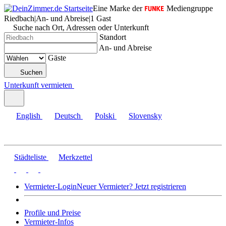
Eine Marke der
Mediengruppe
Riedbach
|
An- und Abreise
|
1 Gast
Suche nach Ort, Adressen oder Unterkunft
Standort
An- und Abreise
Gäste
Suchen
Unterkunft vermieten
English
Deutsch
Polski
Slovensky
Städteliste
Merkzettel
Vermieter-Login
Neuer Vermieter? Jetzt registrieren
Profile und Preise
Vermieter-Infos