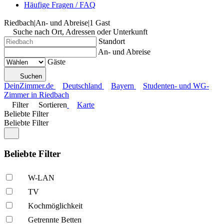
Häufige Fragen / FAQ
Riedbach
|
An- und Abreise
|
1 Gast
Suche nach Ort, Adressen oder Unterkunft
Standort
An- und Abreise
Gäste
Suchen
DeinZimmer.de
Deutschland
Bayern
Studenten- und WG-
Zimmer in Riedbach
Filter
Sortieren
Karte
Beliebte Filter
Beliebte Filter
Beliebte Filter
W-LAN
TV
Kochmöglich­keit
Getrennte Betten