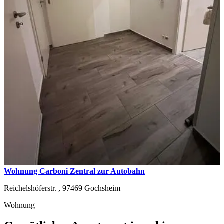
Wohnung Carboni Zentral zur Autobahn
Reichelshöferstr. ,
97469
Gochsheim
Wohnung