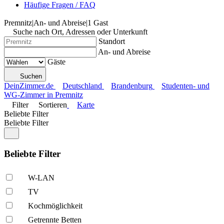
Häufige Fragen / FAQ
Premnitz
|
An- und Abreise
|
1 Gast
Suche nach Ort, Adressen oder Unterkunft
Standort
An- und Abreise
Gäste
Suchen
DeinZimmer.de
Deutschland
Brandenburg
Studenten- und
WG-Zimmer in Premnitz
Filter
Sortieren
Karte
Beliebte Filter
Beliebte Filter
Beliebte Filter
W-LAN
TV
Kochmöglich­keit
Getrennte Betten