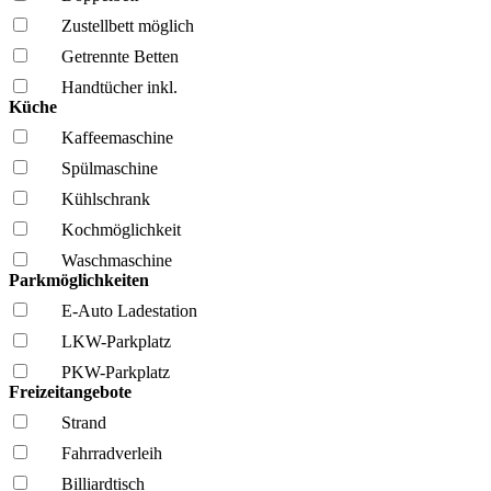
Zustellbett möglich
Getrennte Betten
Handtücher inkl.
Küche
Kaffee­maschine
Spül­maschine
Kühl­schrank
Kochmöglich­keit
Wasch­maschine
Parkmöglichkeiten
E-Auto Ladestation
LKW-Parkplatz
PKW-Parkplatz
Freizeitangebote
Strand
Fahrrad­verleih
Billiardtisch