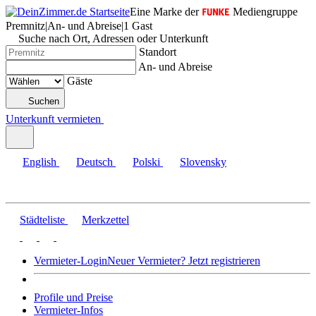
Eine Marke der
Mediengruppe
Premnitz
|
An- und Abreise
|
1 Gast
Suche nach Ort, Adressen oder Unterkunft
Standort
An- und Abreise
Gäste
Suchen
Unterkunft vermieten
English
Deutsch
Polski
Slovensky
Städteliste
Merkzettel
Vermieter-Login
Neuer Vermieter? Jetzt registrieren
Profile und Preise
Vermieter-Infos