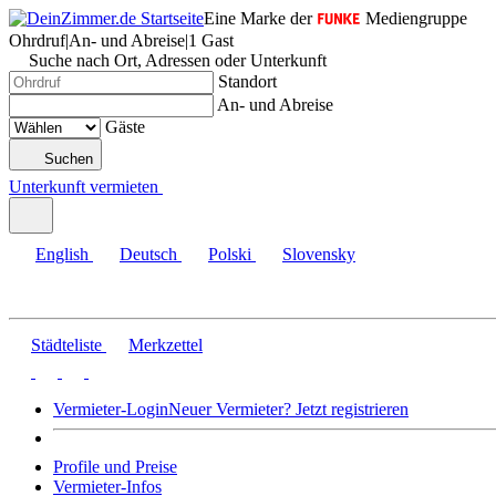
Eine Marke der
Mediengruppe
Ohrdruf
|
An- und Abreise
|
1 Gast
Suche nach Ort, Adressen oder Unterkunft
Standort
An- und Abreise
Gäste
Suchen
Unterkunft vermieten
English
Deutsch
Polski
Slovensky
Städteliste
Merkzettel
Vermieter-Login
Neuer Vermieter? Jetzt registrieren
Profile und Preise
Vermieter-Infos