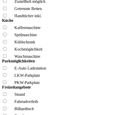
Zustellbett möglich
Getrennte Betten
Handtücher inkl.
Küche
Kaffee­maschine
Spül­maschine
Kühl­schrank
Kochmöglich­keit
Wasch­maschine
Parkmöglichkeiten
E-Auto Ladestation
LKW-Parkplatz
PKW-Parkplatz
Freizeitangebote
Strand
Fahrrad­verleih
Billiardtisch