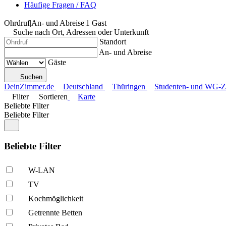
Häufige Fragen / FAQ
Ohrdruf
|
An- und Abreise
|
1 Gast
Suche nach Ort, Adressen oder Unterkunft
Standort
An- und Abreise
Gäste
Suchen
DeinZimmer.de
Deutschland
Thüringen
Studenten- und WG-Z
Filter
Sortieren
Karte
Beliebte Filter
Beliebte Filter
Beliebte Filter
W-LAN
TV
Kochmöglich­keit
Getrennte Betten