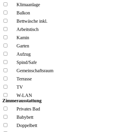
Klima­anlage
Balkon
Bettwäsche inkl.
Arbeitstisch
Kamin
Garten
Aufzug
Spind/Safe
Gemeinschafts­raum
Terrasse
TV
W-LAN
Zimmerausstattung
Privates Bad
Babybett
Doppelbett