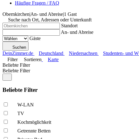
Häufige Fragen / FAQ
Obernkirchen
|
An- und Abreise
|
1 Gast
Suche nach Ort, Adressen oder Unterkunft
Standort
An- und Abreise
Gäste
Suchen
DeinZimmer.de
Deutschland
Niedersachsen
Studenten- und W
Filter
Sortieren
Karte
Beliebte Filter
Beliebte Filter
Beliebte Filter
W-LAN
TV
Kochmöglich­keit
Getrennte Betten