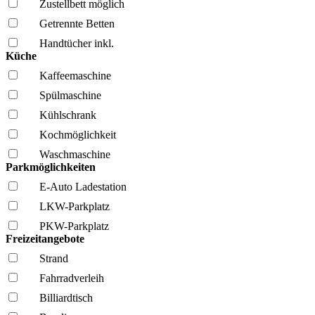
Zustellbett möglich
Getrennte Betten
Handtücher inkl.
Küche
Kaffee­maschine
Spül­maschine
Kühl­schrank
Kochmöglich­keit
Wasch­maschine
Parkmöglichkeiten
E-Auto Ladestation
LKW-Parkplatz
PKW-Parkplatz
Freizeitangebote
Strand
Fahrrad­verleih
Billiardtisch