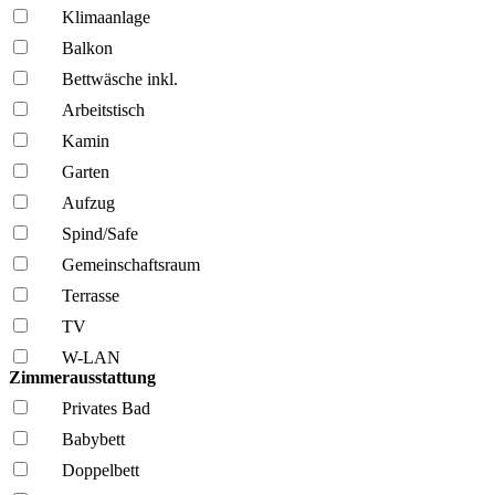
Klima­anlage
Balkon
Bettwäsche inkl.
Arbeitstisch
Kamin
Garten
Aufzug
Spind/Safe
Gemeinschafts­raum
Terrasse
TV
W-LAN
Zimmerausstattung
Privates Bad
Babybett
Doppelbett