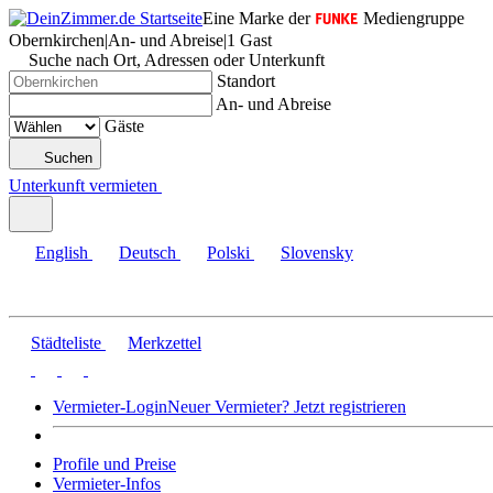
Eine Marke der
Mediengruppe
Obernkirchen
|
An- und Abreise
|
1 Gast
Suche nach Ort, Adressen oder Unterkunft
Standort
An- und Abreise
Gäste
Suchen
Unterkunft vermieten
English
Deutsch
Polski
Slovensky
Städteliste
Merkzettel
Vermieter-Login
Neuer Vermieter? Jetzt registrieren
Profile und Preise
Vermieter-Infos