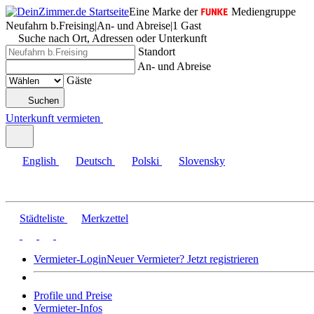
Eine Marke der
Mediengruppe
Neufahrn b.Freising
|
An- und Abreise
|
1 Gast
Suche nach Ort, Adressen oder Unterkunft
Standort
An- und Abreise
Gäste
Suchen
Unterkunft vermieten
English
Deutsch
Polski
Slovensky
Städteliste
Merkzettel
Vermieter-Login
Neuer Vermieter? Jetzt registrieren
Profile und Preise
Vermieter-Infos