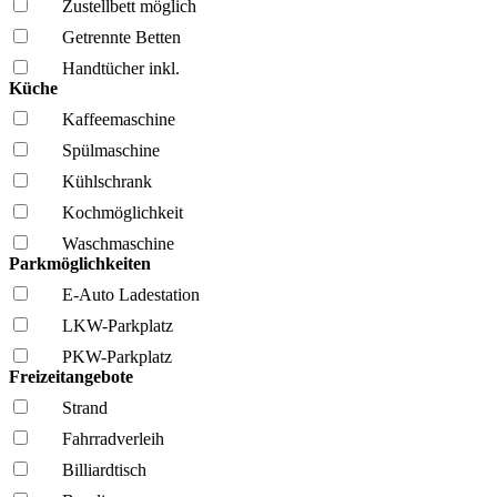
Zustellbett möglich
Getrennte Betten
Handtücher inkl.
Küche
Kaffee­maschine
Spül­maschine
Kühl­schrank
Kochmöglich­keit
Wasch­maschine
Parkmöglichkeiten
E-Auto Ladestation
LKW-Parkplatz
PKW-Parkplatz
Freizeitangebote
Strand
Fahrrad­verleih
Billiardtisch