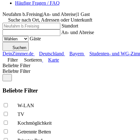
Häufige Fragen / FAQ
Neufahrn b.Freising
|
An- und Abreise
|
1 Gast
Suche nach Ort, Adressen oder Unterkunft
Standort
An- und Abreise
Gäste
Suchen
DeinZimmer.de
Deutschland
Bayern
Studenten- und WG-Zimme
Filter
Sortieren
Karte
Beliebte Filter
Beliebte Filter
Beliebte Filter
W-LAN
TV
Kochmöglich­keit
Getrennte Betten