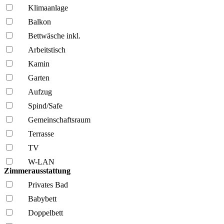
Klima­anlage
Balkon
Bettwäsche inkl.
Arbeitstisch
Kamin
Garten
Aufzug
Spind/Safe
Gemeinschafts­raum
Terrasse
TV
W-LAN
Zimmerausstattung
Privates Bad
Babybett
Doppelbett