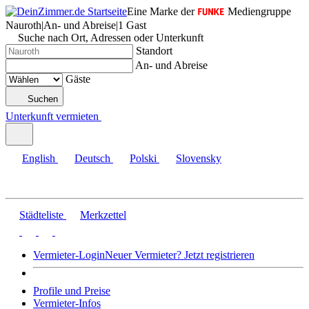
Eine Marke der
Mediengruppe
Nauroth
|
An- und Abreise
|
1 Gast
Suche nach Ort, Adressen oder Unterkunft
Standort
An- und Abreise
Gäste
Suchen
Unterkunft vermieten
English
Deutsch
Polski
Slovensky
Städteliste
Merkzettel
Vermieter-Login
Neuer Vermieter? Jetzt registrieren
Profile und Preise
Vermieter-Infos