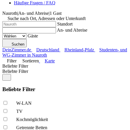
Häufige Fragen / FAQ
Nauroth
|
An- und Abreise
|
1 Gast
Suche nach Ort, Adressen oder Unterkunft
Standort
An- und Abreise
Gäste
Suchen
DeinZimmer.de
Deutschland
Rheinland-Pfalz
Studenten- und
WG-Zimmer in Nauroth
Filter
Sortieren
Karte
Beliebte Filter
Beliebte Filter
Beliebte Filter
W-LAN
TV
Kochmöglich­keit
Getrennte Betten