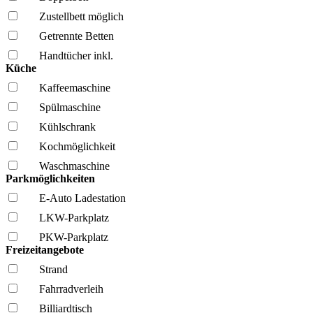
Zustellbett möglich
Getrennte Betten
Handtücher inkl.
Küche
Kaffee­maschine
Spül­maschine
Kühl­schrank
Kochmöglich­keit
Wasch­maschine
Parkmöglichkeiten
E-Auto Ladestation
LKW-Parkplatz
PKW-Parkplatz
Freizeitangebote
Strand
Fahrrad­verleih
Billiardtisch