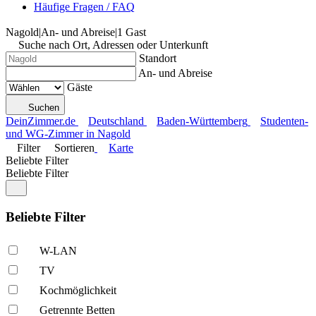
Häufige Fragen / FAQ
Nagold
|
An- und Abreise
|
1 Gast
Suche nach Ort, Adressen oder Unterkunft
Standort
An- und Abreise
Gäste
Suchen
DeinZimmer.de
Deutschland
Baden-Württemberg
Studenten-
und WG-Zimmer in Nagold
Filter
Sortieren
Karte
Beliebte Filter
Beliebte Filter
Beliebte Filter
W-LAN
TV
Kochmöglich­keit
Getrennte Betten