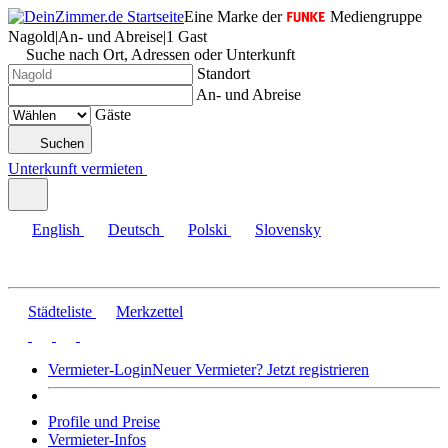
Eine Marke der
Mediengruppe
Nagold
|
An- und Abreise
|
1 Gast
Suche nach Ort, Adressen oder Unterkunft
Standort
An- und Abreise
Gäste
Suchen
Unterkunft vermieten
English
Deutsch
Polski
Slovensky
Städteliste
Merkzettel
Vermieter-Login
Neuer Vermieter? Jetzt registrieren
Profile und Preise
Vermieter-Infos