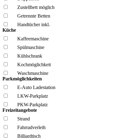
Zustellbett möglich
Getrennte Betten
Handtücher inkl.
Küche
Kaffee­maschine
Spül­maschine
Kühl­schrank
Kochmöglich­keit
Wasch­maschine
Parkmöglichkeiten
E-Auto Ladestation
LKW-Parkplatz
PKW-Parkplatz
Freizeitangebote
Strand
Fahrrad­verleih
Billiardtisch