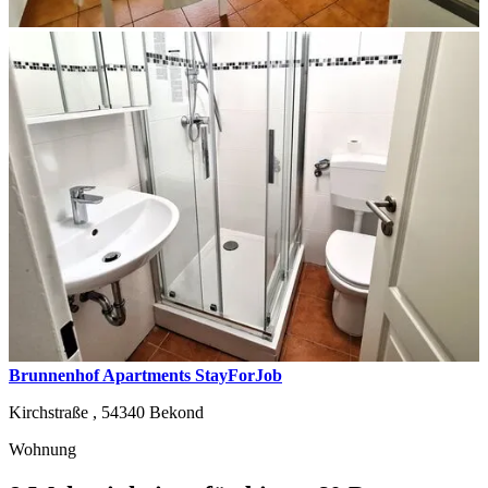
Brunnenhof Apartments StayForJob
Kirchstraße ,
54340
Bekond
Wohnung