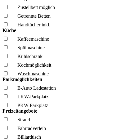
Zustellbett möglich
Getrennte Betten
Handtücher inkl.
Küche
Kaffee­maschine
Spül­maschine
Kühl­schrank
Kochmöglich­keit
Wasch­maschine
Parkmöglichkeiten
E-Auto Ladestation
LKW-Parkplatz
PKW-Parkplatz
Freizeitangebote
Strand
Fahrrad­verleih
Billiardtisch