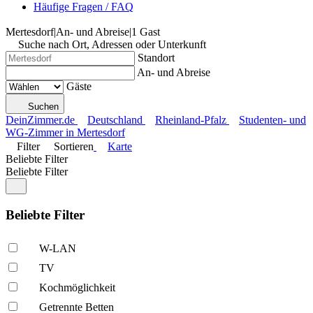
Häufige Fragen / FAQ
Mertesdorf
|
An- und Abreise
|
1 Gast
Suche nach Ort, Adressen oder Unterkunft
Standort
An- und Abreise
Gäste
Suchen
DeinZimmer.de
Deutschland
Rheinland-Pfalz
Studenten- und
WG-Zimmer in Mertesdorf
Filter
Sortieren
Karte
Beliebte Filter
Beliebte Filter
Beliebte Filter
W-LAN
TV
Kochmöglich­keit
Getrennte Betten