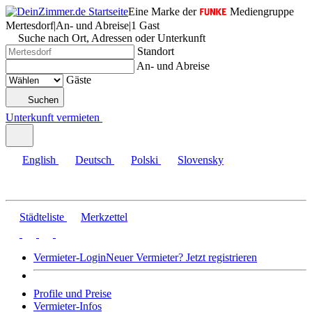
Eine Marke der
Mediengruppe
Mertesdorf
|
An- und Abreise
|
1 Gast
Suche nach Ort, Adressen oder Unterkunft
Standort
An- und Abreise
Gäste
Suchen
Unterkunft vermieten
English
Deutsch
Polski
Slovensky
Städteliste
Merkzettel
Vermieter-Login
Neuer Vermieter? Jetzt registrieren
Profile und Preise
Vermieter-Infos