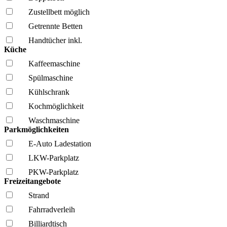
Zustellbett möglich
Getrennte Betten
Handtücher inkl.
Küche
Kaffee­maschine
Spül­maschine
Kühl­schrank
Kochmöglich­keit
Wasch­maschine
Parkmöglichkeiten
E-Auto Ladestation
LKW-Parkplatz
PKW-Parkplatz
Freizeitangebote
Strand
Fahrrad­verleih
Billiardtisch