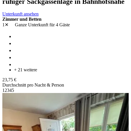
ruhiger Sackgassenlage in Bahnhofsnähe
Unterkunft ansehen
Zimmer und Betten
1✕
Ganze Unterkunft
für 4 Gäste
+ 21 weitere
23,75 €
Durchschnitt pro Nacht & Person
1
2
3
4
5