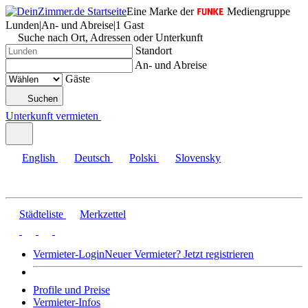
Eine Marke der
Mediengruppe
Lunden
|
An- und Abreise
|
1 Gast
Suche nach Ort, Adressen oder Unterkunft
Standort
An- und Abreise
Gäste
Suchen
Unterkunft vermieten
English
Deutsch
Polski
Slovensky
Städteliste
Merkzettel
Vermieter-Login
Neuer Vermieter? Jetzt registrieren
Profile und Preise
Vermieter-Infos