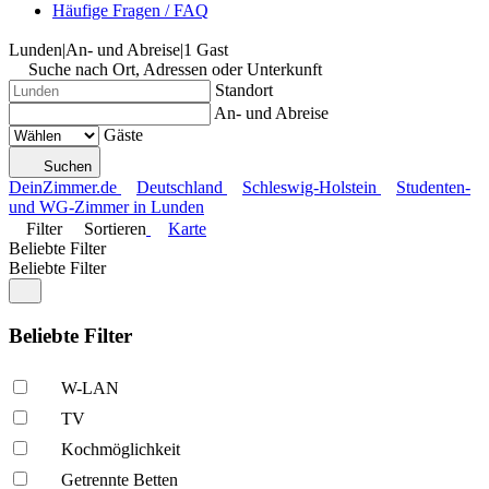
Häufige Fragen / FAQ
Lunden
|
An- und Abreise
|
1 Gast
Suche nach Ort, Adressen oder Unterkunft
Standort
An- und Abreise
Gäste
Suchen
DeinZimmer.de
Deutschland
Schleswig-Holstein
Studenten-
und WG-Zimmer in Lunden
Filter
Sortieren
Karte
Beliebte Filter
Beliebte Filter
Beliebte Filter
W-LAN
TV
Kochmöglich­keit
Getrennte Betten