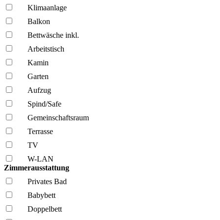
Klima­anlage
Balkon
Bettwäsche inkl.
Arbeitstisch
Kamin
Garten
Aufzug
Spind/Safe
Gemeinschafts­raum
Terrasse
TV
W-LAN
Zimmerausstattung
Privates Bad
Babybett
Doppelbett