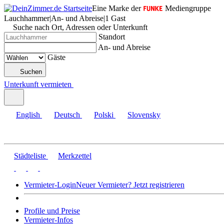
Eine Marke der
Mediengruppe
Lauchhammer
|
An- und Abreise
|
1 Gast
Suche nach Ort, Adressen oder Unterkunft
Standort
An- und Abreise
Gäste
Suchen
Unterkunft vermieten
English
Deutsch
Polski
Slovensky
Städteliste
Merkzettel
Vermieter-Login
Neuer Vermieter? Jetzt registrieren
Profile und Preise
Vermieter-Infos