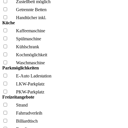
Zustellbett möglich
Getrennte Betten
Handtücher inkl.
Küche
Kaffee­maschine
Spül­maschine
Kühl­schrank
Kochmöglich­keit
Wasch­maschine
Parkmöglichkeiten
E-Auto Ladestation
LKW-Parkplatz
PKW-Parkplatz
Freizeitangebote
Strand
Fahrrad­verleih
Billiardtisch