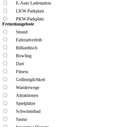
E-Auto Ladestation
LKW-Parkplatz
PKW-Parkplatz
Freizeitangebote
Strand
Fahrrad­verleih
Billiardtisch
Bowling
Dart
Fitness
Grillmöglich­keit
Wanderwege
Attraktionen
Spielplätze
Schwimmbad
Sauna