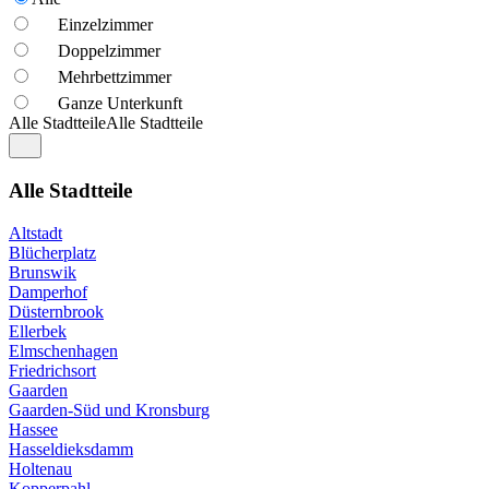
Einzelzimmer
Doppelzimmer
Mehrbettzimmer
Ganze Unterkunft
Alle Stadtteile
Alle Stadtteile
Alle Stadtteile
Altstadt
Blücherplatz
Brunswik
Damperhof
Düsternbrook
Ellerbek
Elmschenhagen
Friedrichsort
Gaarden
Gaarden-Süd und Kronsburg
Hassee
Hasseldieksdamm
Holtenau
Kopperpahl