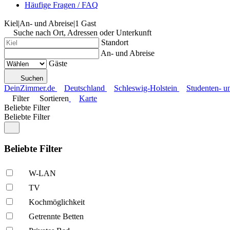
Häufige Fragen / FAQ
Kiel
|
An- und Abreise
|
1 Gast
Suche nach Ort, Adressen oder Unterkunft
Standort
An- und Abreise
Gäste
Suchen
DeinZimmer.de
Deutschland
Schleswig-Holstein
Studenten- 
Filter
Sortieren
Karte
Beliebte Filter
Beliebte Filter
Beliebte Filter
W-LAN
TV
Kochmöglich­keit
Getrennte Betten