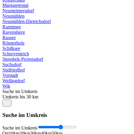
Margaretental
Neumeimersdorf
Neumühlen
Neumühlen-Dietrichsdorf
Rammsee
Ravensberg
Russee
Rönnerholz
Schilksee
Schreventeich
Steenbek-Projensdorf
Suchsdorf
Südfriedhof
Vorstadt
Wellingdorf
Wik
Suche im Umkreis
Umkreis bis 30 km
Suche im Umkreis
Suche im Umkreis
Ort
10km
20km
30km
40km
50km