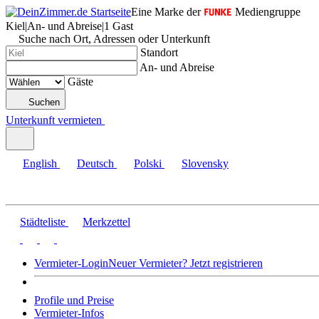
Eine Marke der
Mediengruppe
Kiel
|
An- und Abreise
|
1 Gast
Suche nach Ort, Adressen oder Unterkunft
Standort
An- und Abreise
Gäste
Suchen
Unterkunft vermieten
English
Deutsch
Polski
Slovensky
Städteliste
Merkzettel
Vermieter-Login
Neuer Vermieter? Jetzt registrieren
Profile und Preise
Vermieter-Infos