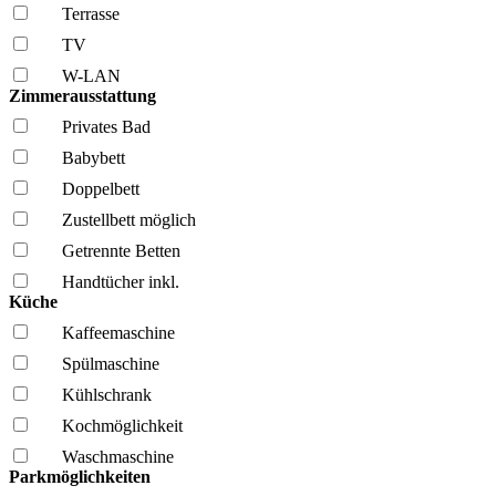
Terrasse
TV
W-LAN
Zimmerausstattung
Privates Bad
Babybett
Doppelbett
Zustellbett möglich
Getrennte Betten
Handtücher inkl.
Küche
Kaffee­maschine
Spül­maschine
Kühl­schrank
Kochmöglich­keit
Wasch­maschine
Parkmöglichkeiten