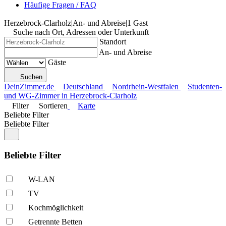
Häufige Fragen / FAQ
Herzebrock-Clarholz
|
An- und Abreise
|
1 Gast
Suche nach Ort, Adressen oder Unterkunft
Standort
An- und Abreise
Gäste
Suchen
DeinZimmer.de
Deutschland
Nordrhein-Westfalen
Studenten-
und WG-Zimmer in Herzebrock-Clarholz
Filter
Sortieren
Karte
Beliebte Filter
Beliebte Filter
Beliebte Filter
W-LAN
TV
Kochmöglich­keit
Getrennte Betten