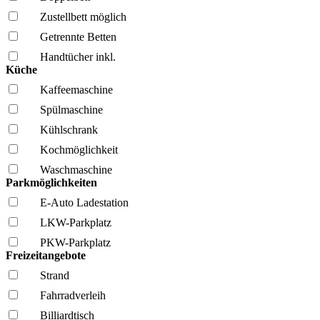
Zustellbett möglich
Getrennte Betten
Handtücher inkl.
Küche
Kaffee­maschine
Spül­maschine
Kühl­schrank
Kochmöglich­keit
Wasch­maschine
Parkmöglichkeiten
E-Auto Ladestation
LKW-Parkplatz
PKW-Parkplatz
Freizeitangebote
Strand
Fahrrad­verleih
Billiardtisch