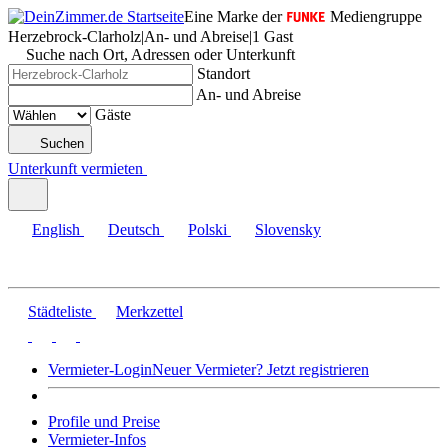
Eine Marke der
Mediengruppe
Herzebrock-Clarholz
|
An- und Abreise
|
1 Gast
Suche nach Ort, Adressen oder Unterkunft
Standort
An- und Abreise
Gäste
Suchen
Unterkunft vermieten
English
Deutsch
Polski
Slovensky
Städteliste
Merkzettel
Vermieter-Login
Neuer Vermieter? Jetzt registrieren
Profile und Preise
Vermieter-Infos