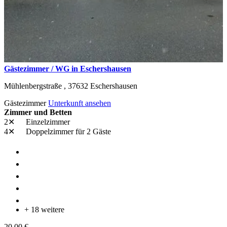
Gästezimmer / WG in Eschershausen
Mühlenbergstraße ,
37632
Eschershausen
Gästezimmer
Unterkunft ansehen
Zimmer und Betten
2✕
Einzelzimmer
4✕
Doppelzimmer
für 2 Gäste
+ 18 weitere
20,00 €