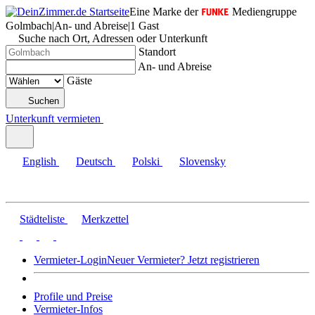
Eine Marke der
Mediengruppe
Golmbach
|
An- und Abreise
|
1 Gast
Suche nach Ort, Adressen oder Unterkunft
Standort
An- und Abreise
Gäste
Suchen
Unterkunft vermieten
English
Deutsch
Polski
Slovensky
Städteliste
Merkzettel
Vermieter-Login
Neuer Vermieter? Jetzt registrieren
Profile und Preise
Vermieter-Infos