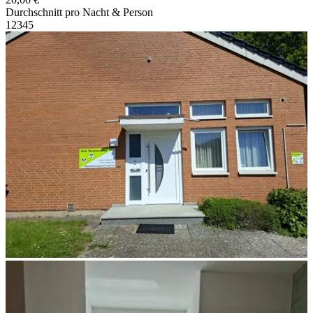
Durchschnitt pro Nacht & Person
1
2
3
4
5