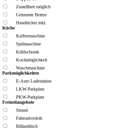
Zustellbett möglich
Getrennte Betten
Handtücher inkl.
Küche
Kaffee­maschine
Spül­maschine
Kühl­schrank
Kochmöglich­keit
Wasch­maschine
Parkmöglichkeiten
E-Auto Ladestation
LKW-Parkplatz
PKW-Parkplatz
Freizeitangebote
Strand
Fahrrad­verleih
Billiardtisch