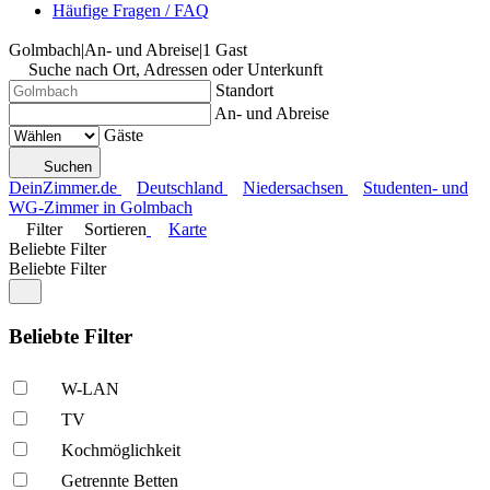
Häufige Fragen / FAQ
Golmbach
|
An- und Abreise
|
1 Gast
Suche nach Ort, Adressen oder Unterkunft
Standort
An- und Abreise
Gäste
Suchen
DeinZimmer.de
Deutschland
Niedersachsen
Studenten- und
WG-Zimmer in Golmbach
Filter
Sortieren
Karte
Beliebte Filter
Beliebte Filter
Beliebte Filter
W-LAN
TV
Kochmöglich­keit
Getrennte Betten