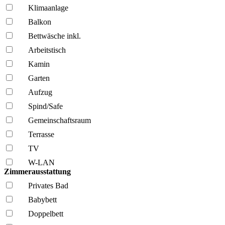
Klima­anlage
Balkon
Bettwäsche inkl.
Arbeitstisch
Kamin
Garten
Aufzug
Spind/Safe
Gemeinschafts­raum
Terrasse
TV
W-LAN
Zimmerausstattung
Privates Bad
Babybett
Doppelbett