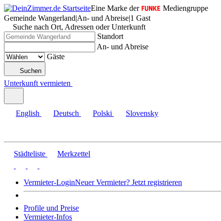
Eine Marke der
Mediengruppe
Gemeinde Wangerland
|
An- und Abreise
|
1 Gast
Suche nach Ort, Adressen oder Unterkunft
Standort
An- und Abreise
Gäste
Suchen
Unterkunft vermieten
English
Deutsch
Polski
Slovensky
Städteliste
Merkzettel
Vermieter-Login
Neuer Vermieter? Jetzt registrieren
Profile und Preise
Vermieter-Infos