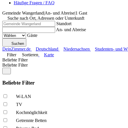
Häufige Fragen / FAQ
Gemeinde Wangerland
|
An- und Abreise
|
1 Gast
Suche nach Ort, Adressen oder Unterkunft
Standort
An- und Abreise
Gäste
Suchen
DeinZimmer.de
Deutschland
Niedersachsen
Studenten- und 
Filter
Sortieren
Karte
Beliebte Filter
Beliebte Filter
Beliebte Filter
W-LAN
TV
Kochmöglich­keit
Getrennte Betten