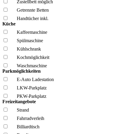
Zustellbett möglich
Getrennte Betten
Handtücher inkl.
Küche
Kaffee­maschine
Spül­maschine
Kühl­schrank
Kochmöglich­keit
Wasch­maschine
Parkmöglichkeiten
E-Auto Ladestation
LKW-Parkplatz
PKW-Parkplatz
Freizeitangebote
Strand
Fahrrad­verleih
Billiardtisch