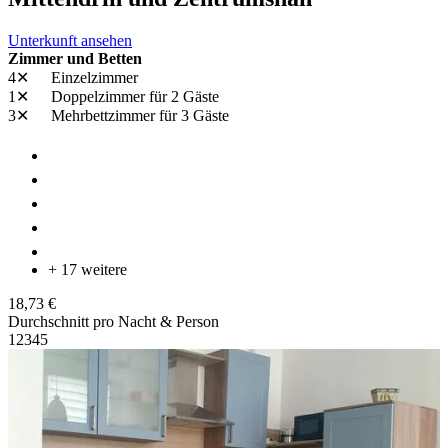
Unterkunft ansehen
Zimmer und Betten
4✕
Einzelzimmer
1✕
Doppelzimmer
für 2 Gäste
3✕
Mehrbettzimmer
für 3 Gäste
+ 17 weitere
18,73 €
Durchschnitt pro Nacht & Person
1
2
3
4
5