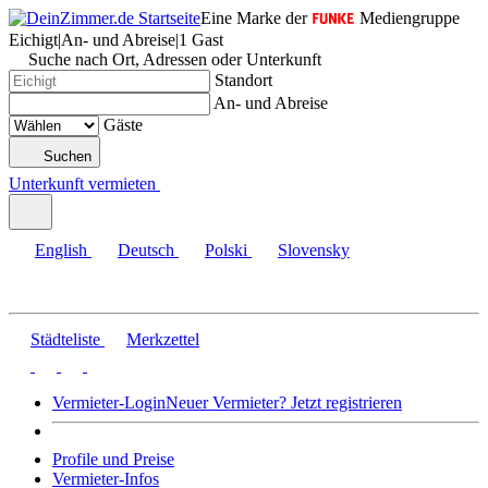
Eine Marke der
Mediengruppe
Eichigt
|
An- und Abreise
|
1 Gast
Suche nach Ort, Adressen oder Unterkunft
Standort
An- und Abreise
Gäste
Suchen
Unterkunft vermieten
English
Deutsch
Polski
Slovensky
Städteliste
Merkzettel
Vermieter-Login
Neuer Vermieter? Jetzt registrieren
Profile und Preise
Vermieter-Infos