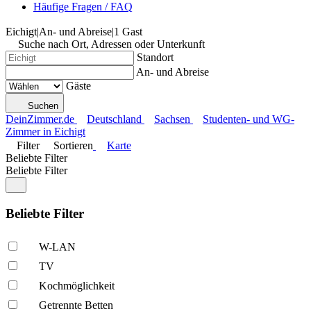
Häufige Fragen / FAQ
Eichigt
|
An- und Abreise
|
1 Gast
Suche nach Ort, Adressen oder Unterkunft
Standort
An- und Abreise
Gäste
Suchen
DeinZimmer.de
Deutschland
Sachsen
Studenten- und WG-
Zimmer in Eichigt
Filter
Sortieren
Karte
Beliebte Filter
Beliebte Filter
Beliebte Filter
W-LAN
TV
Kochmöglich­keit
Getrennte Betten