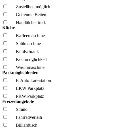
Zustellbett möglich
Getrennte Betten
Handtücher inkl.
Küche
Kaffee­maschine
Spül­maschine
Kühl­schrank
Kochmöglich­keit
Wasch­maschine
Parkmöglichkeiten
E-Auto Ladestation
LKW-Parkplatz
PKW-Parkplatz
Freizeitangebote
Strand
Fahrrad­verleih
Billiardtisch