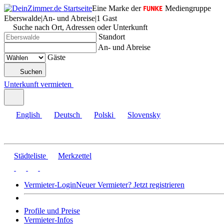
Eine Marke der
Mediengruppe
Eberswalde
|
An- und Abreise
|
1 Gast
Suche nach Ort, Adressen oder Unterkunft
Standort
An- und Abreise
Gäste
Suchen
Unterkunft vermieten
English
Deutsch
Polski
Slovensky
Städteliste
Merkzettel
Vermieter-Login
Neuer Vermieter? Jetzt registrieren
Profile und Preise
Vermieter-Infos