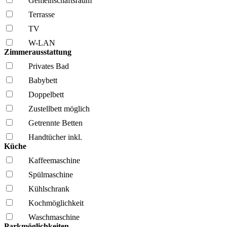
Gemeinschafts­raum
Terrasse
TV
W-LAN
Zimmerausstattung
Privates Bad
Babybett
Doppelbett
Zustellbett möglich
Getrennte Betten
Handtücher inkl.
Küche
Kaffee­maschine
Spül­maschine
Kühl­schrank
Kochmöglich­keit
Wasch­maschine
Parkmöglichkeiten