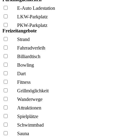
E-Auto Ladestation
LKW-Parkplatz
PKW-Parkplatz
Freizeitangebote
Strand
Fahrrad­verleih
Billiardtisch
Bowling
Dart
Fitness
Grillmöglich­keit
Wanderwege
Attraktionen
Spielplätze
Schwimmbad
Sauna