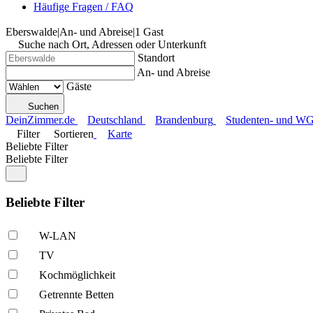
Häufige Fragen / FAQ
Eberswalde
|
An- und Abreise
|
1 Gast
Suche nach Ort, Adressen oder Unterkunft
Standort
An- und Abreise
Gäste
Suchen
DeinZimmer.de
Deutschland
Brandenburg
Studenten- und WG
Filter
Sortieren
Karte
Beliebte Filter
Beliebte Filter
Beliebte Filter
W-LAN
TV
Kochmöglich­keit
Getrennte Betten