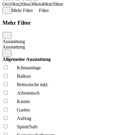
Ort
10km
20km
30km
40km
50km
Mehr Filter
Filter
Mehr Filter
Ausstattung
Ausstattung
Allgemeine Ausstattung
Klima­anlage
Balkon
Bettwäsche inkl.
Arbeitstisch
Kamin
Garten
Aufzug
Spind/Safe