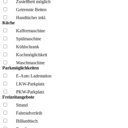
Zustellbett möglich
Getrennte Betten
Handtücher inkl.
Küche
Kaffee­maschine
Spül­maschine
Kühl­schrank
Kochmöglich­keit
Wasch­maschine
Parkmöglichkeiten
E-Auto Ladestation
LKW-Parkplatz
PKW-Parkplatz
Freizeitangebote
Strand
Fahrrad­verleih
Billiardtisch