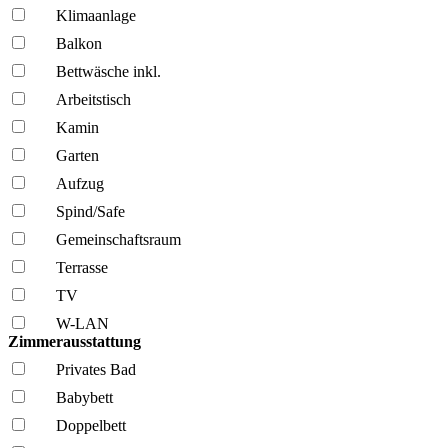
Klima­anlage
Balkon
Bettwäsche inkl.
Arbeitstisch
Kamin
Garten
Aufzug
Spind/Safe
Gemeinschafts­raum
Terrasse
TV
W-LAN
Zimmerausstattung
Privates Bad
Babybett
Doppelbett