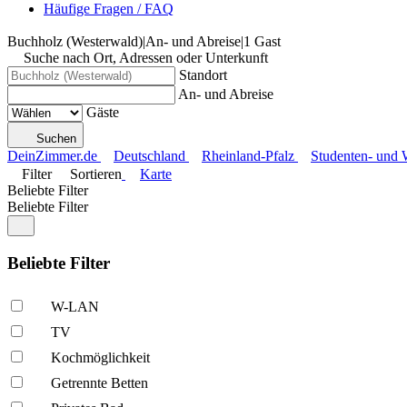
Häufige Fragen / FAQ
Buchholz (Westerwald)
|
An- und Abreise
|
1 Gast
Suche nach Ort, Adressen oder Unterkunft
Standort
An- und Abreise
Gäste
Suchen
DeinZimmer.de
Deutschland
Rheinland-Pfalz
Studenten- und
Filter
Sortieren
Karte
Beliebte Filter
Beliebte Filter
Beliebte Filter
W-LAN
TV
Kochmöglich­keit
Getrennte Betten