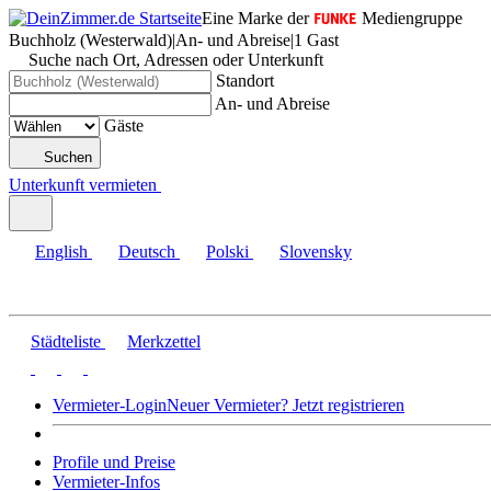
Eine Marke der
Mediengruppe
Buchholz (Westerwald)
|
An- und Abreise
|
1 Gast
Suche nach Ort, Adressen oder Unterkunft
Standort
An- und Abreise
Gäste
Suchen
Unterkunft vermieten
English
Deutsch
Polski
Slovensky
Städteliste
Merkzettel
Vermieter-Login
Neuer Vermieter? Jetzt registrieren
Profile und Preise
Vermieter-Infos