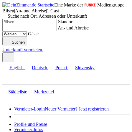
Eine Marke der
Mediengruppe
Bilsen
|
An- und Abreise
|
1 Gast
Suche nach Ort, Adressen oder Unterkunft
Standort
An- und Abreise
Gäste
Suchen
Unterkunft vermieten
English
Deutsch
Polski
Slovensky
Städteliste
Merkzettel
Vermieter-Login
Neuer Vermieter? Jetzt registrieren
Profile und Preise
Vermieter-Infos