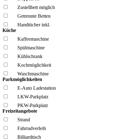
Zustellbett möglich
Getrennte Betten
Handtücher inkl.
Küche
Kaffee­maschine
Spül­maschine
Kühl­schrank
Kochmöglich­keit
Wasch­maschine
Parkmöglichkeiten
E-Auto Ladestation
LKW-Parkplatz
PKW-Parkplatz
Freizeitangebote
Strand
Fahrrad­verleih
Billiardtisch