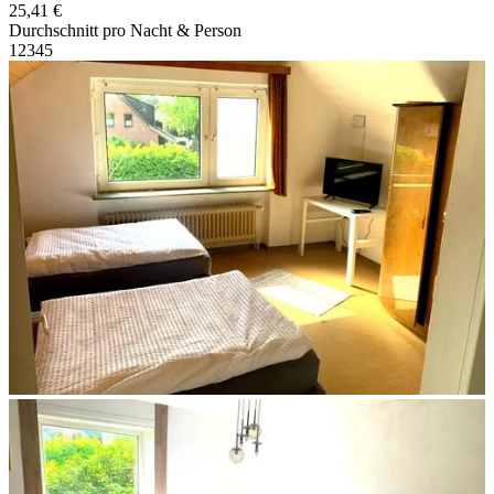
25,41 €
Durchschnitt pro Nacht & Person
1
2
3
4
5