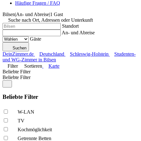
Häufige Fragen / FAQ
Bilsen
|
An- und Abreise
|
1 Gast
Suche nach Ort, Adressen oder Unterkunft
Standort
An- und Abreise
Gäste
Suchen
DeinZimmer.de
Deutschland
Schleswig-Holstein
Studenten-
und WG-Zimmer in Bilsen
Filter
Sortieren
Karte
Beliebte Filter
Beliebte Filter
Beliebte Filter
W-LAN
TV
Kochmöglich­keit
Getrennte Betten