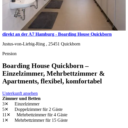
direkt an der A7 Hamburg - Boarding House Quickborn
Justus-von-Liebig-Ring ,
25451
Quickborn
Pension
Boarding House Quickborn –
Einzelzimmer, Mehrbettzimmer &
Apartments, flexibel, komfortabel
Unterkunft ansehen
Zimmer und Betten
3✕
Einzelzimmer
5✕
Doppelzimmer
für 2 Gäste
11✕
Mehrbettzimmer
für 4 Gäste
1✕
Mehrbettzimmer
für 15 Gäste