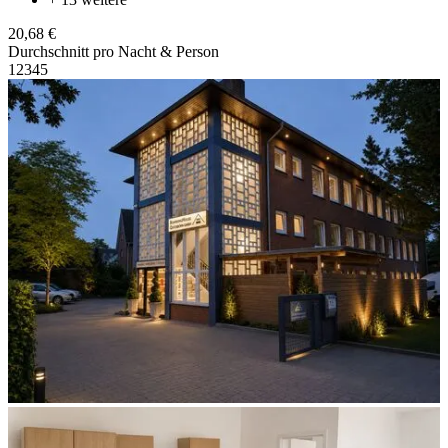
20,68 €
Durchschnitt pro Nacht & Person
1
2
3
4
5