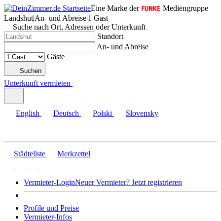
Eine Marke der
Mediengruppe
Landshut
|
An- und Abreise
|
1 Gast
Suche nach Ort, Adressen oder Unterkunft
Standort
An- und Abreise
Gäste
Suchen
Unterkunft vermieten
English
Deutsch
Polski
Slovensky
Städteliste
Merkzettel
Vermieter-Login
Neuer Vermieter? Jetzt registrieren
Profile und Preise
Vermieter-Infos