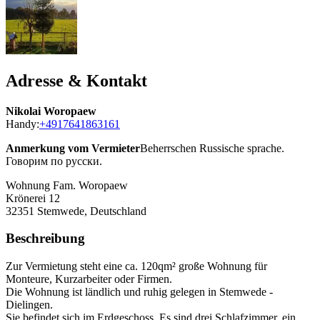
Adresse & Kontakt
Nikolai Woropaew
Handy:
+4917641863161
Anmerkung vom Vermieter
Beherrschen Russische sprache.
Говорим по русски.
Wohnung Fam. Woropaew
Krönerei 12
32351
Stemwede, Deutschland
Beschreibung
Zur Vermietung steht eine ca. 120qm² große Wohnung für
Monteure, Kurzarbeiter oder Firmen.
Die Wohnung ist ländlich und ruhig gelegen in Stemwede -
Dielingen.
Sie befindet sich im Erdgeschoss. Es sind drei Schlafzimmer, ein