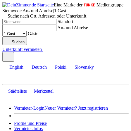
Eine Marke der
Mediengruppe
Stemwede
|
An- und Abreise
|
1 Gast
Suche nach Ort, Adressen oder Unterkunft
Standort
An- und Abreise
Gäste
Suchen
Unterkunft vermieten
English
Deutsch
Polski
Slovensky
Städteliste
Merkzettel
Vermieter-Login
Neuer Vermieter? Jetzt registrieren
Profile und Preise
Vermieter-Infos