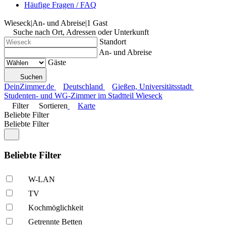
Häufige Fragen / FAQ
Wieseck
|
An- und Abreise
|
1 Gast
Suche nach Ort, Adressen oder Unterkunft
Standort
An- und Abreise
Gäste
Suchen
DeinZimmer.de
Deutschland
Gießen, Universitätsstadt
Studenten- und WG-Zimmer im Stadtteil Wieseck
Filter
Sortieren
Karte
Beliebte Filter
Beliebte Filter
Beliebte Filter
W-LAN
TV
Kochmöglich­keit
Getrennte Betten