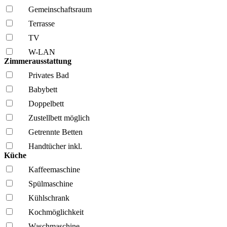
Gemeinschafts­raum
Terrasse
TV
W-LAN
Zimmerausstattung
Privates Bad
Babybett
Doppelbett
Zustellbett möglich
Getrennte Betten
Handtücher inkl.
Küche
Kaffee­maschine
Spül­maschine
Kühl­schrank
Kochmöglich­keit
Wasch­maschine