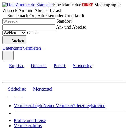
Eine Marke der
Mediengruppe
Wieseck
|
An- und Abreise
|
1 Gast
Suche nach Ort, Adressen oder Unterkunft
Standort
An- und Abreise
Gäste
Suchen
Unterkunft vermieten
English
Deutsch
Polski
Slovensky
Städteliste
Merkzettel
Vermieter-Login
Neuer Vermieter? Jetzt registrieren
Profile und Preise
Vermieter-Infos