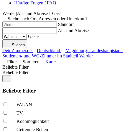
Häufige Fragen / FAQ
Werder
|
An- und Abreise
|
1 Gast
Suche nach Ort, Adressen oder Unterkunft
Standort
An- und Abreise
Gäste
Suchen
DeinZimmer.de
Deutschland
Magdeburg, Landeshauptstadt
Studenten- und WG-Zimmer im Stadtteil Werder
Filter
Sortieren
Karte
Beliebte Filter
Beliebte Filter
Beliebte Filter
W-LAN
TV
Kochmöglich­keit
Getrennte Betten