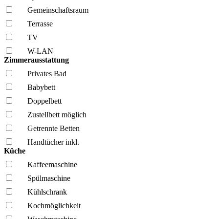
Gemeinschafts­raum
Terrasse
TV
W-LAN
Zimmerausstattung
Privates Bad
Babybett
Doppelbett
Zustellbett möglich
Getrennte Betten
Handtücher inkl.
Küche
Kaffee­maschine
Spül­maschine
Kühl­schrank
Kochmöglich­keit