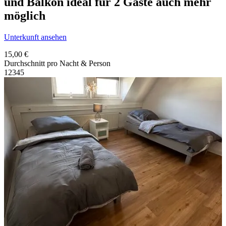
und Balkon ideal für 2 Gäste auch mehr
möglich
Unterkunft ansehen
15,00 €
Durchschnitt pro Nacht & Person
1
2
3
4
5