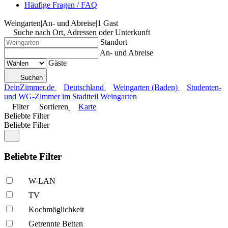
Häufige Fragen / FAQ
Weingarten
|
An- und Abreise
|
1 Gast
Suche nach Ort, Adressen oder Unterkunft
Standort
An- und Abreise
Gäste
Suchen
DeinZimmer.de
Deutschland
Weingarten (Baden)
Studenten-
und WG-Zimmer im Stadtteil Weingarten
Filter
Sortieren
Karte
Beliebte Filter
Beliebte Filter
Beliebte Filter
W-LAN
TV
Kochmöglich­keit
Getrennte Betten