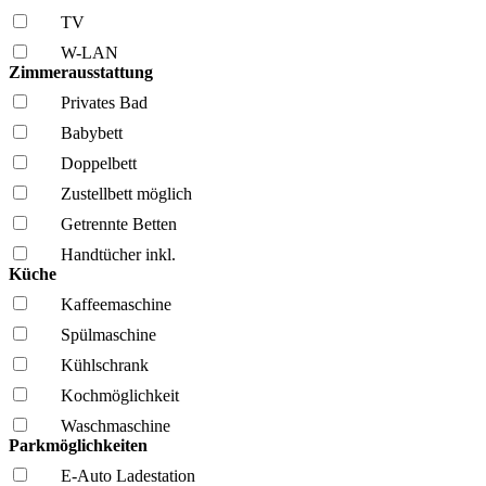
TV
W-LAN
Zimmerausstattung
Privates Bad
Babybett
Doppelbett
Zustellbett möglich
Getrennte Betten
Handtücher inkl.
Küche
Kaffee­maschine
Spül­maschine
Kühl­schrank
Kochmöglich­keit
Wasch­maschine
Parkmöglichkeiten
E-Auto Ladestation