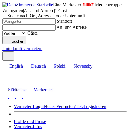
Eine Marke der
Mediengruppe
Weingarten
|
An- und Abreise
|
1 Gast
Suche nach Ort, Adressen oder Unterkunft
Standort
An- und Abreise
Gäste
Suchen
Unterkunft vermieten
English
Deutsch
Polski
Slovensky
Städteliste
Merkzettel
Vermieter-Login
Neuer Vermieter? Jetzt registrieren
Profile und Preise
Vermieter-Infos