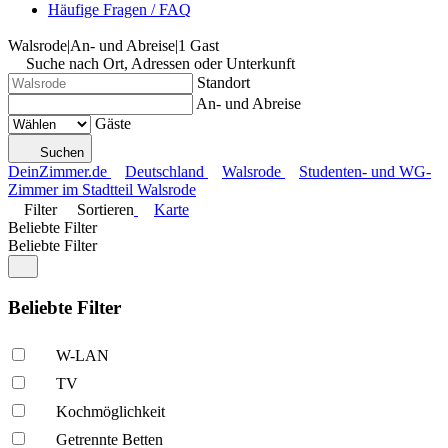
Häufige Fragen / FAQ
Walsrode
|
An- und Abreise
|
1 Gast
Suche nach Ort, Adressen oder Unterkunft
Standort
An- und Abreise
Gäste
Suchen
DeinZimmer.de
Deutschland
Walsrode
Studenten- und WG-
Zimmer im Stadtteil Walsrode
Filter
Sortieren
Karte
Beliebte Filter
Beliebte Filter
Beliebte Filter
W-LAN
TV
Kochmöglich­keit
Getrennte Betten