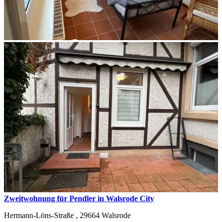
Zweitwohnung für Pendler in Walsrode City
Hermann-Löns-Straße ,
29664
Walsrode