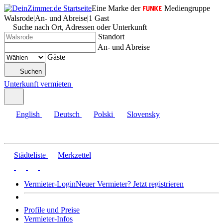
Eine Marke der
Mediengruppe
Walsrode
|
An- und Abreise
|
1 Gast
Suche nach Ort, Adressen oder Unterkunft
Standort
An- und Abreise
Gäste
Suchen
Unterkunft vermieten
English
Deutsch
Polski
Slovensky
Städteliste
Merkzettel
Vermieter-Login
Neuer Vermieter? Jetzt registrieren
Profile und Preise
Vermieter-Infos