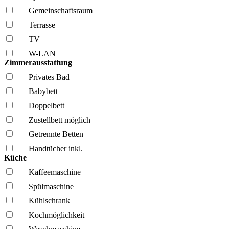
Gemeinschafts­raum
Terrasse
TV
W-LAN
Zimmerausstattung
Privates Bad
Babybett
Doppelbett
Zustellbett möglich
Getrennte Betten
Handtücher inkl.
Küche
Kaffee­maschine
Spül­maschine
Kühl­schrank
Kochmöglich­keit