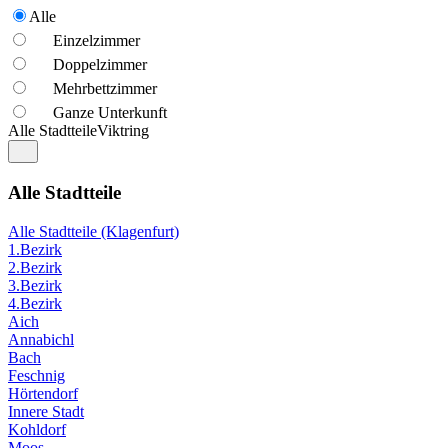
Alle
Einzelzimmer
Doppelzimmer
Mehrbettzimmer
Ganze Unterkunft
Alle Stadtteile
Viktring
Alle Stadtteile
Alle Stadtteile (Klagenfurt)
1.Bezirk
2.Bezirk
3.Bezirk
4.Bezirk
Aich
Annabichl
Bach
Feschnig
Hörtendorf
Innere Stadt
Kohldorf
Moos