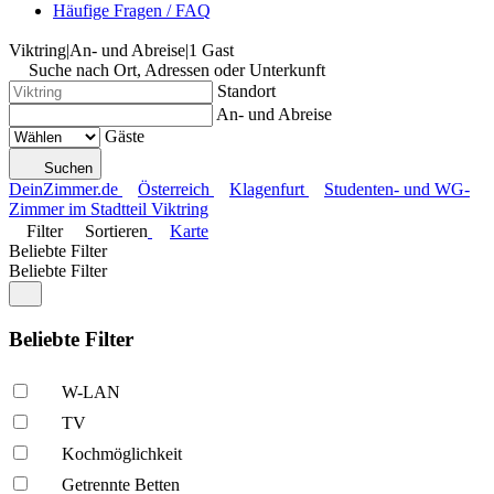
Häufige Fragen / FAQ
Viktring
|
An- und Abreise
|
1 Gast
Suche nach Ort, Adressen oder Unterkunft
Standort
An- und Abreise
Gäste
Suchen
DeinZimmer.de
Österreich
Klagenfurt
Studenten- und WG-
Zimmer im Stadtteil Viktring
Filter
Sortieren
Karte
Beliebte Filter
Beliebte Filter
Beliebte Filter
W-LAN
TV
Kochmöglich­keit
Getrennte Betten