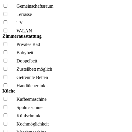
Gemeinschafts­raum
Terrasse
TV
W-LAN
Zimmerausstattung
Privates Bad
Babybett
Doppelbett
Zustellbett möglich
Getrennte Betten
Handtücher inkl.
Küche
Kaffee­maschine
Spül­maschine
Kühl­schrank
Kochmöglich­keit