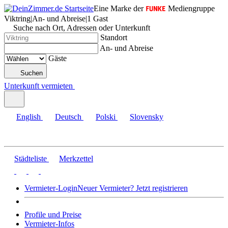
Eine Marke der
Mediengruppe
Viktring
|
An- und Abreise
|
1 Gast
Suche nach Ort, Adressen oder Unterkunft
Standort
An- und Abreise
Gäste
Suchen
Unterkunft vermieten
English
Deutsch
Polski
Slovensky
Städteliste
Merkzettel
Vermieter-Login
Neuer Vermieter? Jetzt registrieren
Profile und Preise
Vermieter-Infos