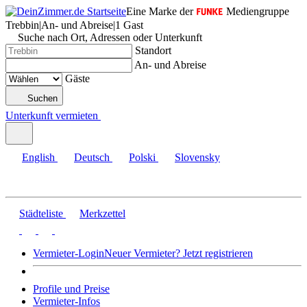
Eine Marke der
Mediengruppe
Trebbin
|
An- und Abreise
|
1 Gast
Suche nach Ort, Adressen oder Unterkunft
Standort
An- und Abreise
Gäste
Suchen
Unterkunft vermieten
English
Deutsch
Polski
Slovensky
Städteliste
Merkzettel
Vermieter-Login
Neuer Vermieter? Jetzt registrieren
Profile und Preise
Vermieter-Infos