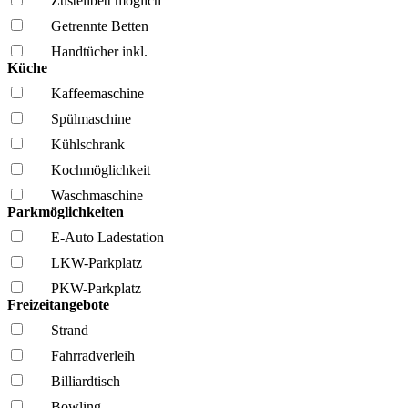
Zustellbett möglich
Getrennte Betten
Handtücher inkl.
Küche
Kaffee­maschine
Spül­maschine
Kühl­schrank
Kochmöglich­keit
Wasch­maschine
Parkmöglichkeiten
E-Auto Ladestation
LKW-Parkplatz
PKW-Parkplatz
Freizeitangebote
Strand
Fahrrad­verleih
Billiardtisch
Bowling