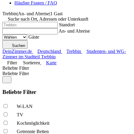
Häufige Fragen / FAQ
Trebbin
|
An- und Abreise
|
1 Gast
Suche nach Ort, Adressen oder Unterkunft
Standort
An- und Abreise
Gäste
Suchen
DeinZimmer.de
Deutschland
Trebbin
Studenten- und WG-
Zimmer im Stadtteil Trebbin
Filter
Sortieren
Karte
Beliebte Filter
Beliebte Filter
Beliebte Filter
W-LAN
TV
Kochmöglich­keit
Getrennte Betten