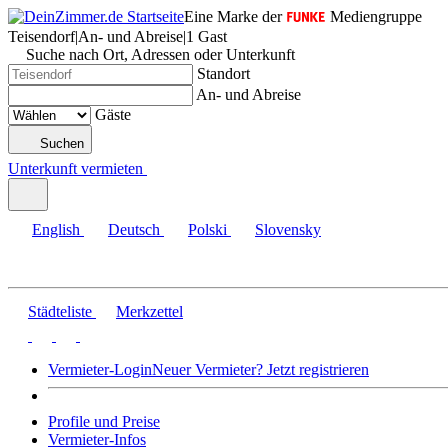
Eine Marke der
Mediengruppe
Teisendorf
|
An- und Abreise
|
1 Gast
Suche nach Ort, Adressen oder Unterkunft
Standort
An- und Abreise
Gäste
Suchen
Unterkunft vermieten
English
Deutsch
Polski
Slovensky
Städteliste
Merkzettel
Vermieter-Login
Neuer Vermieter? Jetzt registrieren
Profile und Preise
Vermieter-Infos