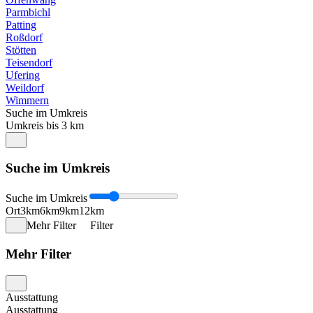
Parmbichl
Patting
Roßdorf
Stötten
Teisendorf
Ufering
Weildorf
Wimmern
Suche im Umkreis
Umkreis bis 3 km
Suche im Umkreis
Suche im Umkreis
Ort
3km
6km
9km
12km
Mehr Filter
Filter
Mehr Filter
Ausstattung
Ausstattung