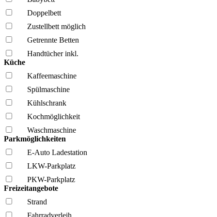
Doppelbett
Zustellbett möglich
Getrennte Betten
Handtücher inkl.
Küche
Kaffee­maschine
Spül­maschine
Kühl­schrank
Kochmöglich­keit
Wasch­maschine
Parkmöglichkeiten
E-Auto Ladestation
LKW-Parkplatz
PKW-Parkplatz
Freizeitangebote
Strand
Fahrrad­verleih