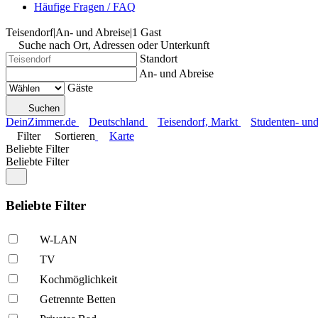
Häufige Fragen / FAQ
Teisendorf
|
An- und Abreise
|
1 Gast
Suche nach Ort, Adressen oder Unterkunft
Standort
An- und Abreise
Gäste
Suchen
DeinZimmer.de
Deutschland
Teisendorf, Markt
Studenten- un
Filter
Sortieren
Karte
Beliebte Filter
Beliebte Filter
Beliebte Filter
W-LAN
TV
Kochmöglich­keit
Getrennte Betten