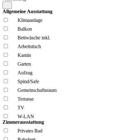
Allgemeine Ausstattung
Klima­anlage
Balkon
Bettwäsche inkl.
Arbeitstisch
Kamin
Garten
Aufzug
Spind/Safe
Gemeinschafts­raum
Terrasse
TV
W-LAN
Zimmerausstattung
Privates Bad
Babybett