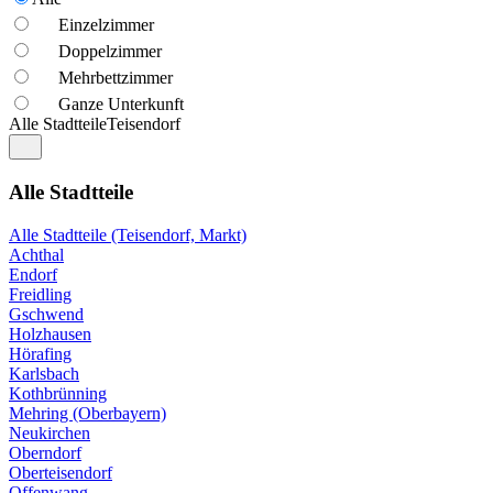
Einzelzimmer
Doppelzimmer
Mehrbettzimmer
Ganze Unterkunft
Alle Stadtteile
Teisendorf
Alle Stadtteile
Alle Stadtteile (Teisendorf, Markt)
Achthal
Endorf
Freidling
Gschwend
Holzhausen
Hörafing
Karlsbach
Kothbrünning
Mehring (Oberbayern)
Neukirchen
Oberndorf
Oberteisendorf
Offenwang