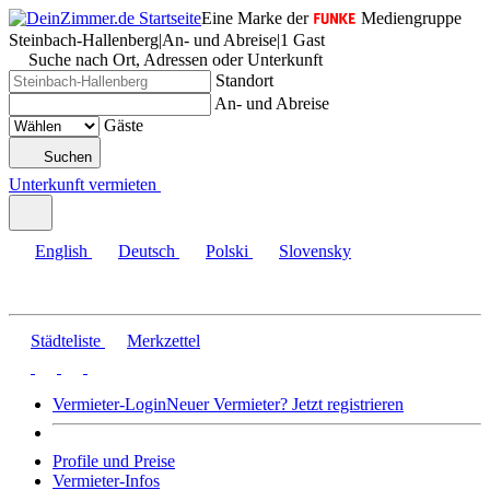
Eine Marke der
Mediengruppe
Steinbach-Hallenberg
|
An- und Abreise
|
1 Gast
Suche nach Ort, Adressen oder Unterkunft
Standort
An- und Abreise
Gäste
Suchen
Unterkunft vermieten
English
Deutsch
Polski
Slovensky
Städteliste
Merkzettel
Vermieter-Login
Neuer Vermieter? Jetzt registrieren
Profile und Preise
Vermieter-Infos