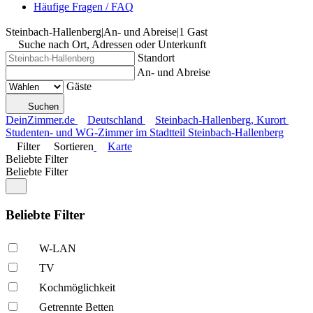
Häufige Fragen / FAQ
Steinbach-Hallenberg
|
An- und Abreise
|
1 Gast
Suche nach Ort, Adressen oder Unterkunft
Standort
An- und Abreise
Gäste
Suchen
DeinZimmer.de
Deutschland
Steinbach-Hallenberg, Kurort
Studenten- und WG-Zimmer im Stadtteil Steinbach-Hallenberg
Filter
Sortieren
Karte
Beliebte Filter
Beliebte Filter
Beliebte Filter
W-LAN
TV
Kochmöglich­keit
Getrennte Betten