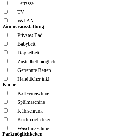
Terrasse
TV
W-LAN
Zimmerausstattung
Privates Bad
Babybett
Doppelbett
Zustellbett möglich
Getrennte Betten
Handtücher inkl.
Küche
Kaffee­maschine
Spül­maschine
Kühl­schrank
Kochmöglich­keit
Wasch­maschine
Parkmöglichkeiten