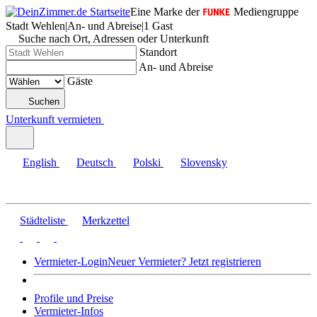
Eine Marke der
Mediengruppe
Stadt Wehlen
|
An- und Abreise
|
1 Gast
Suche nach Ort, Adressen oder Unterkunft
Standort
An- und Abreise
Gäste
Suchen
Unterkunft vermieten
English
Deutsch
Polski
Slovensky
Städteliste
Merkzettel
Vermieter-Login
Neuer Vermieter? Jetzt registrieren
Profile und Preise
Vermieter-Infos