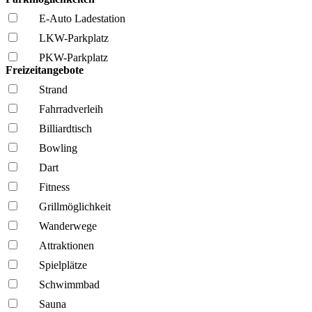
E-Auto Ladestation
LKW-Parkplatz
PKW-Parkplatz
Freizeitangebote
Strand
Fahrrad­verleih
Billiardtisch
Bowling
Dart
Fitness
Grillmöglich­keit
Wanderwege
Attraktionen
Spielplätze
Schwimmbad
Sauna