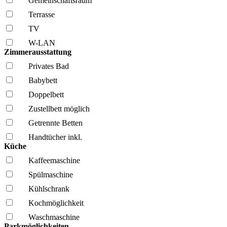
Gemeinschafts­raum
Terrasse
TV
W-LAN
Zimmerausstattung
Privates Bad
Babybett
Doppelbett
Zustellbett möglich
Getrennte Betten
Handtücher inkl.
Küche
Kaffee­maschine
Spül­maschine
Kühl­schrank
Kochmöglich­keit
Wasch­maschine
Parkmöglichkeiten