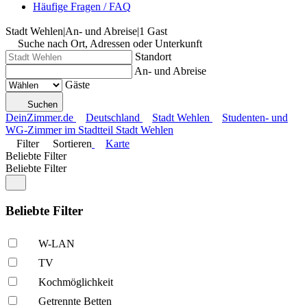
Häufige Fragen / FAQ
Stadt Wehlen
|
An- und Abreise
|
1 Gast
Suche nach Ort, Adressen oder Unterkunft
Standort
An- und Abreise
Gäste
Suchen
DeinZimmer.de
Deutschland
Stadt Wehlen
Studenten- und
WG-Zimmer im Stadtteil Stadt Wehlen
Filter
Sortieren
Karte
Beliebte Filter
Beliebte Filter
Beliebte Filter
W-LAN
TV
Kochmöglich­keit
Getrennte Betten