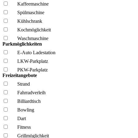
Kaffee­maschine
Spül­maschine
Kühl­schrank
Kochmöglich­keit
Wasch­maschine
Parkmöglichkeiten
E-Auto Ladestation
LKW-Parkplatz
PKW-Parkplatz
Freizeitangebote
Strand
Fahrrad­verleih
Billiardtisch
Bowling
Dart
Fitness
Grillmöglich­keit