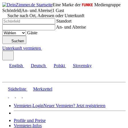
Eine Marke der
Mediengruppe
Schönfeld
|
An- und Abreise
|
1 Gast
Suche nach Ort, Adressen oder Unterkunft
Standort
An- und Abreise
Gäste
Suchen
Unterkunft vermieten
English
Deutsch
Polski
Slovensky
Städteliste
Merkzettel
Vermieter-Login
Neuer Vermieter? Jetzt registrieren
Profile und Preise
Vermieter-Infos