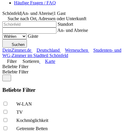
Häufige Fragen / FAQ
Schönfeld
|
An- und Abreise
|
1 Gast
Suche nach Ort, Adressen oder Unterkunft
Standort
An- und Abreise
Gäste
Suchen
DeinZimmer.de
Deutschland
Werneuchen
Studenten- und
WG-Zimmer im Stadtteil Schönfeld
Filter
Sortieren
Karte
Beliebte Filter
Beliebte Filter
Beliebte Filter
W-LAN
TV
Kochmöglich­keit
Getrennte Betten