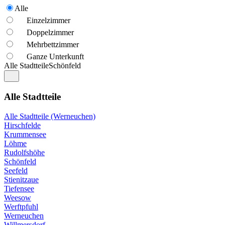
Alle
Einzelzimmer
Doppelzimmer
Mehrbettzimmer
Ganze Unterkunft
Alle Stadtteile
Schönfeld
Alle Stadtteile
Alle Stadtteile (Werneuchen)
Hirschfelde
Krummensee
Löhme
Rudolfshöhe
Schönfeld
Seefeld
Stienitzaue
Tiefensee
Weesow
Werftpfuhl
Werneuchen
Willmersdorf