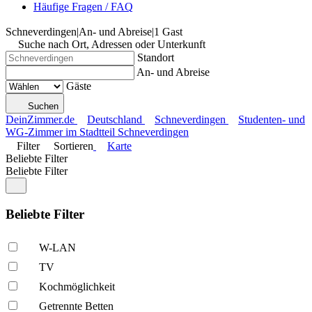
Häufige Fragen / FAQ
Schneverdingen
|
An- und Abreise
|
1 Gast
Suche nach Ort, Adressen oder Unterkunft
Standort
An- und Abreise
Gäste
Suchen
DeinZimmer.de
Deutschland
Schneverdingen
Studenten- und
WG-Zimmer im Stadtteil Schneverdingen
Filter
Sortieren
Karte
Beliebte Filter
Beliebte Filter
Beliebte Filter
W-LAN
TV
Kochmöglich­keit
Getrennte Betten