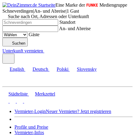
Eine Marke der
Mediengruppe
Schneverdingen
|
An- und Abreise
|
1 Gast
Suche nach Ort, Adressen oder Unterkunft
Standort
An- und Abreise
Gäste
Suchen
Unterkunft vermieten
English
Deutsch
Polski
Slovensky
Städteliste
Merkzettel
Vermieter-Login
Neuer Vermieter? Jetzt registrieren
Profile und Preise
Vermieter-Infos