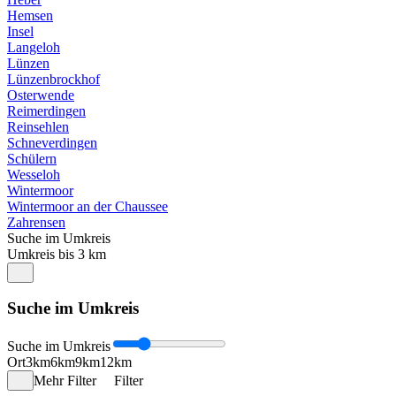
Hemsen
Insel
Langeloh
Lünzen
Lünzenbrockhof
Osterwende
Reimerdingen
Reinsehlen
Schneverdingen
Schülern
Wesseloh
Wintermoor
Wintermoor an der Chaussee
Zahrensen
Suche im Umkreis
Umkreis bis 3 km
Suche im Umkreis
Suche im Umkreis
Ort
3km
6km
9km
12km
Mehr Filter
Filter