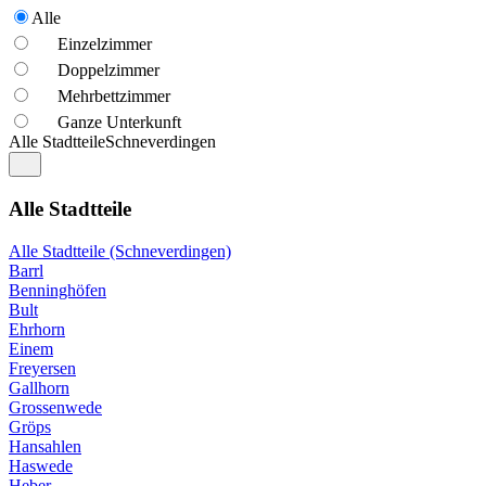
Alle
Einzelzimmer
Doppelzimmer
Mehrbettzimmer
Ganze Unterkunft
Alle Stadtteile
Schneverdingen
Alle Stadtteile
Alle Stadtteile (Schneverdingen)
Barrl
Benninghöfen
Bult
Ehrhorn
Einem
Freyersen
Gallhorn
Grossenwede
Gröps
Hansahlen
Haswede
Heber