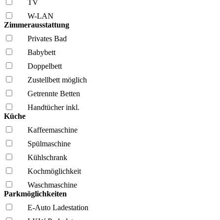
TV
W-LAN
Zimmerausstattung
Privates Bad
Babybett
Doppelbett
Zustellbett möglich
Getrennte Betten
Handtücher inkl.
Küche
Kaffee­maschine
Spül­maschine
Kühl­schrank
Kochmöglich­keit
Wasch­maschine
Parkmöglichkeiten
E-Auto Ladestation