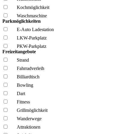
Kochmöglich­keit
Wasch­maschine
Parkmöglichkeiten
E-Auto Ladestation
LKW-Parkplatz
PKW-Parkplatz
Freizeitangebote
Strand
Fahrrad­verleih
Billiardtisch
Bowling
Dart
Fitness
Grillmöglich­keit
Wanderwege
Attraktionen