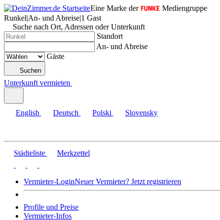
Eine Marke der
Mediengruppe
Runkel
|
An- und Abreise
|
1 Gast
Suche nach Ort, Adressen oder Unterkunft
Standort
An- und Abreise
Gäste
Suchen
Unterkunft vermieten
English
Deutsch
Polski
Slovensky
Städteliste
Merkzettel
Vermieter-Login
Neuer Vermieter? Jetzt registrieren
Profile und Preise
Vermieter-Infos