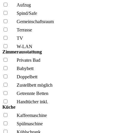
Aufzug
Spind/Safe
Gemeinschafts­raum
Terrasse
TV
W-LAN
Zimmerausstattung
Privates Bad
Babybett
Doppelbett
Zustellbett möglich
Getrennte Betten
Handtücher inkl.
Küche
Kaffee­maschine
Spül­maschine
Kühl­schrank