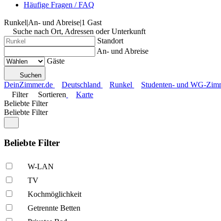
Häufige Fragen / FAQ
Runkel
|
An- und Abreise
|
1 Gast
Suche nach Ort, Adressen oder Unterkunft
Standort
An- und Abreise
Gäste
Suchen
DeinZimmer.de
Deutschland
Runkel
Studenten- und WG-Zimme
Filter
Sortieren
Karte
Beliebte Filter
Beliebte Filter
Beliebte Filter
W-LAN
TV
Kochmöglich­keit
Getrennte Betten