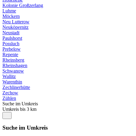
Kolonie Großzerlang
Luhme
Möckern
Neu Lutterow
Neuköpernitz
Neustadt
Paulshorst
Possluch
Prebelow
Repente
Rheinsberg
Rheinshagen
Schwanow
Wallitz
Warenthin
Zechlinerhütte
Zechow
Zühlen
Suche im Umkreis
Umkreis bis 3 km
Suche im Umkreis