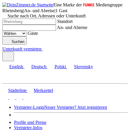
Eine Marke der
Mediengruppe
Rheinsberg
|
An- und Abreise
|
1 Gast
Suche nach Ort, Adressen oder Unterkunft
Standort
An- und Abreise
Gäste
Suchen
Unterkunft vermieten
English
Deutsch
Polski
Slovensky
Städteliste
Merkzettel
Vermieter-Login
Neuer Vermieter? Jetzt registrieren
Profile und Preise
Vermieter-Infos