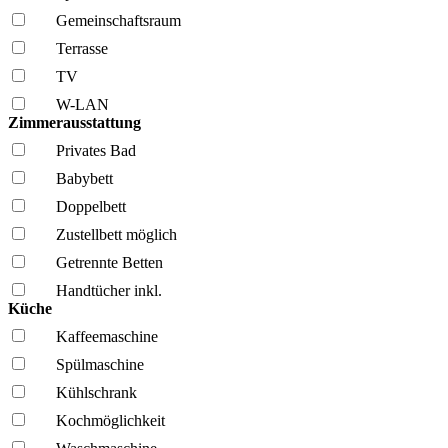
Gemeinschafts­raum
Terrasse
TV
W-LAN
Zimmerausstattung
Privates Bad
Babybett
Doppelbett
Zustellbett möglich
Getrennte Betten
Handtücher inkl.
Küche
Kaffee­maschine
Spül­maschine
Kühl­schrank
Kochmöglich­keit