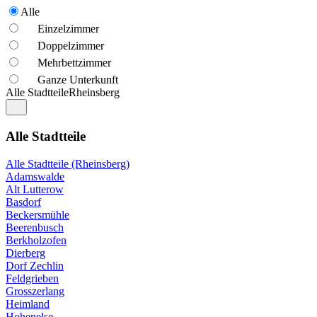
Alle
Einzelzimmer
Doppelzimmer
Mehrbettzimmer
Ganze Unterkunft
Alle Stadtteile
Rheinsberg
Alle Stadtteile
Alle Stadtteile (Rheinsberg)
Adamswalde
Alt Lutterow
Basdorf
Beckersmühle
Beerenbusch
Berkholzofen
Dierberg
Dorf Zechlin
Feldgrieben
Grosszerlang
Heimland
Hohenelse