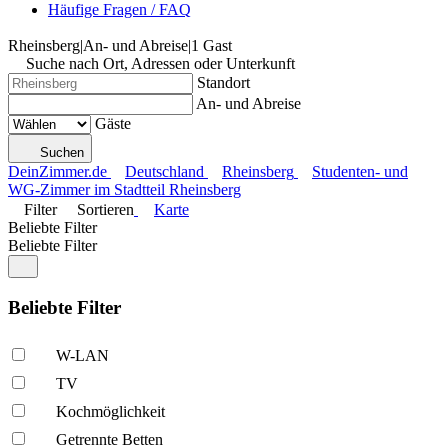
Häufige Fragen / FAQ
Rheinsberg
|
An- und Abreise
|
1 Gast
Suche nach Ort, Adressen oder Unterkunft
Standort
An- und Abreise
Gäste
Suchen
DeinZimmer.de
Deutschland
Rheinsberg
Studenten- und
WG-Zimmer im Stadtteil Rheinsberg
Filter
Sortieren
Karte
Beliebte Filter
Beliebte Filter
Beliebte Filter
W-LAN
TV
Kochmöglich­keit
Getrennte Betten