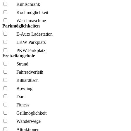
Kühl­schrank
Kochmöglich­keit
Wasch­maschine
Parkmöglichkeiten
E-Auto Ladestation
LKW-Parkplatz
PKW-Parkplatz
Freizeitangebote
Strand
Fahrrad­verleih
Billiardtisch
Bowling
Dart
Fitness
Grillmöglich­keit
Wanderwege
Attraktionen