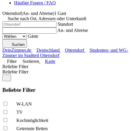
Häufige Fragen / FAQ
Otterndorf
|
An- und Abreise
|
1 Gast
Suche nach Ort, Adressen oder Unterkunft
Standort
An- und Abreise
Gäste
Suchen
DeinZimmer.de
Deutschland
Otterndorf
Studenten- und WG-
Zimmer im Stadtteil Otterndorf
Filter
Sortieren
Karte
Beliebte Filter
Beliebte Filter
Beliebte Filter
W-LAN
TV
Kochmöglich­keit
Getrennte Betten