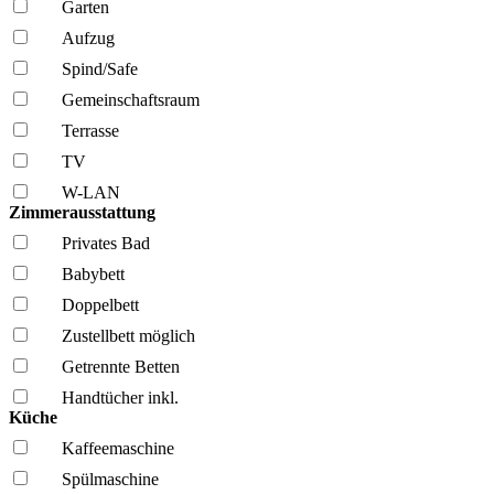
Garten
Aufzug
Spind/Safe
Gemeinschafts­raum
Terrasse
TV
W-LAN
Zimmerausstattung
Privates Bad
Babybett
Doppelbett
Zustellbett möglich
Getrennte Betten
Handtücher inkl.
Küche
Kaffee­maschine
Spül­maschine