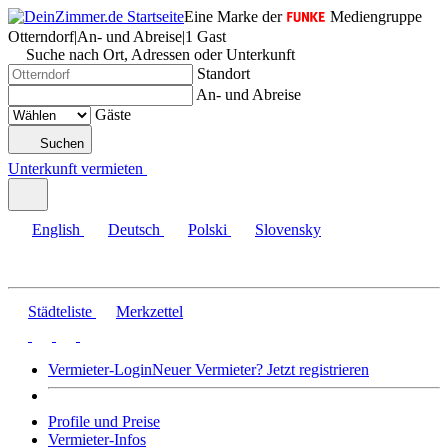
Eine Marke der
Mediengruppe
Otterndorf
|
An- und Abreise
|
1 Gast
Suche nach Ort, Adressen oder Unterkunft
Standort
An- und Abreise
Gäste
Suchen
Unterkunft vermieten
English
Deutsch
Polski
Slovensky
Städteliste
Merkzettel
Vermieter-Login
Neuer Vermieter? Jetzt registrieren
Profile und Preise
Vermieter-Infos