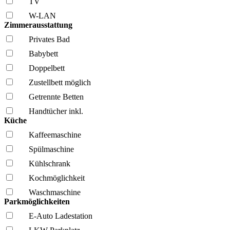
TV
W-LAN
Zimmerausstattung
Privates Bad
Babybett
Doppelbett
Zustellbett möglich
Getrennte Betten
Handtücher inkl.
Küche
Kaffee­maschine
Spül­maschine
Kühl­schrank
Kochmöglich­keit
Wasch­maschine
Parkmöglichkeiten
E-Auto Ladestation