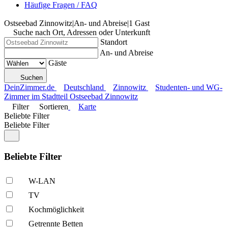
Häufige Fragen / FAQ
Ostseebad Zinnowitz
|
An- und Abreise
|
1 Gast
Suche nach Ort, Adressen oder Unterkunft
Standort
An- und Abreise
Gäste
Suchen
DeinZimmer.de
Deutschland
Zinnowitz
Studenten- und WG-
Zimmer im Stadtteil Ostseebad Zinnowitz
Filter
Sortieren
Karte
Beliebte Filter
Beliebte Filter
Beliebte Filter
W-LAN
TV
Kochmöglich­keit
Getrennte Betten