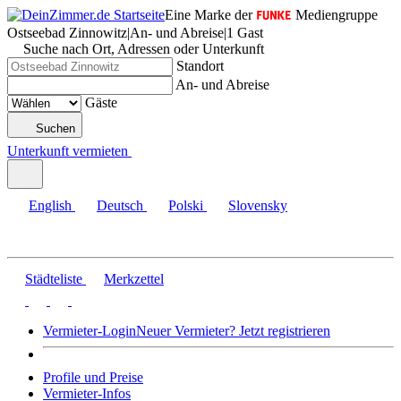
Eine Marke der
Mediengruppe
Ostseebad Zinnowitz
|
An- und Abreise
|
1 Gast
Suche nach Ort, Adressen oder Unterkunft
Standort
An- und Abreise
Gäste
Suchen
Unterkunft vermieten
English
Deutsch
Polski
Slovensky
Städteliste
Merkzettel
Vermieter-Login
Neuer Vermieter? Jetzt registrieren
Profile und Preise
Vermieter-Infos