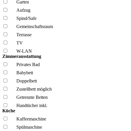
Garten
Aufzug
Spind/Safe
Gemeinschafts­raum
Terrasse
TV
W-LAN
Zimmerausstattung
Privates Bad
Babybett
Doppelbett
Zustellbett möglich
Getrennte Betten
Handtücher inkl.
Küche
Kaffee­maschine
Spül­maschine