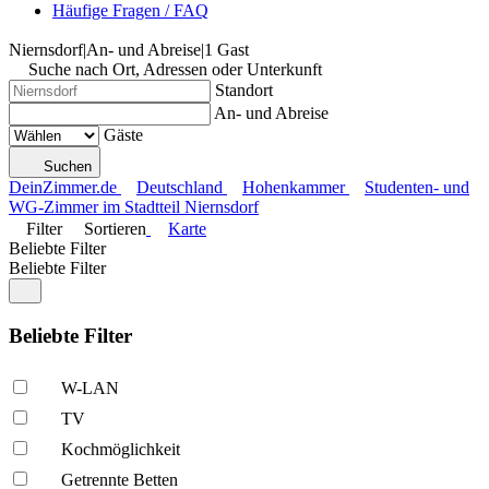
Häufige Fragen / FAQ
Niernsdorf
|
An- und Abreise
|
1 Gast
Suche nach Ort, Adressen oder Unterkunft
Standort
An- und Abreise
Gäste
Suchen
DeinZimmer.de
Deutschland
Hohenkammer
Studenten- und
WG-Zimmer im Stadtteil Niernsdorf
Filter
Sortieren
Karte
Beliebte Filter
Beliebte Filter
Beliebte Filter
W-LAN
TV
Kochmöglich­keit
Getrennte Betten