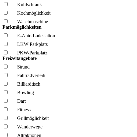
Kühl­schrank
Kochmöglich­keit
Wasch­maschine
Parkmöglichkeiten
E-Auto Ladestation
LKW-Parkplatz
PKW-Parkplatz
Freizeitangebote
Strand
Fahrrad­verleih
Billiardtisch
Bowling
Dart
Fitness
Grillmöglich­keit
Wanderwege
Attraktionen