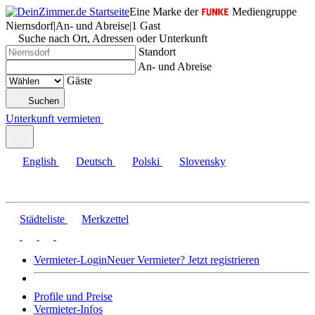
Eine Marke der
Mediengruppe
Niernsdorf
|
An- und Abreise
|
1 Gast
Suche nach Ort, Adressen oder Unterkunft
Standort
An- und Abreise
Gäste
Suchen
Unterkunft vermieten
English
Deutsch
Polski
Slovensky
Städteliste
Merkzettel
Vermieter-Login
Neuer Vermieter? Jetzt registrieren
Profile und Preise
Vermieter-Infos