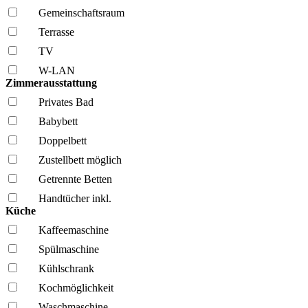
Gemeinschafts­raum
Terrasse
TV
W-LAN
Zimmerausstattung
Privates Bad
Babybett
Doppelbett
Zustellbett möglich
Getrennte Betten
Handtücher inkl.
Küche
Kaffee­maschine
Spül­maschine
Kühl­schrank
Kochmöglich­keit
Wasch­maschine