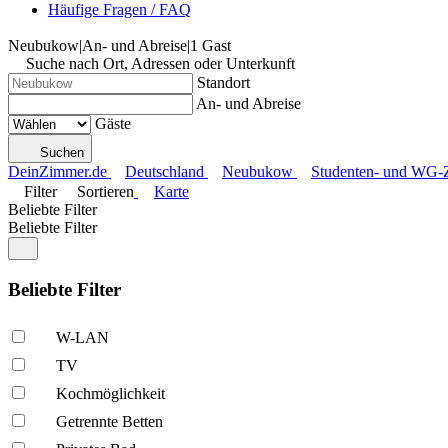
Häufige Fragen / FAQ
Neubukow
|
An- und Abreise
|
1 Gast
Suche nach Ort, Adressen oder Unterkunft
Standort
An- und Abreise
Gäste
Suchen
DeinZimmer.de
Deutschland
Neubukow
Studenten- und WG-
Filter
Sortieren
Karte
Beliebte Filter
Beliebte Filter
Beliebte Filter
W-LAN
TV
Kochmöglich­keit
Getrennte Betten