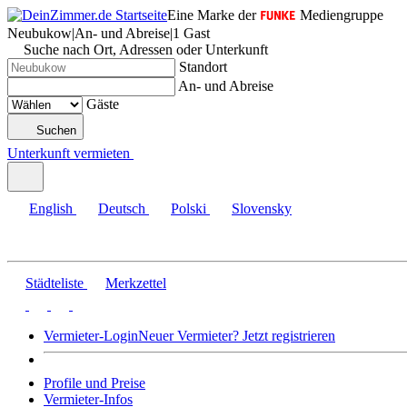
Eine Marke der
Mediengruppe
Neubukow
|
An- und Abreise
|
1 Gast
Suche nach Ort, Adressen oder Unterkunft
Standort
An- und Abreise
Gäste
Suchen
Unterkunft vermieten
English
Deutsch
Polski
Slovensky
Städteliste
Merkzettel
Vermieter-Login
Neuer Vermieter? Jetzt registrieren
Profile und Preise
Vermieter-Infos