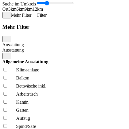
Suche im Umkreis
Ort
3km
6km
9km
12km
Mehr Filter
Filter
Mehr Filter
Ausstattung
Ausstattung
Allgemeine Ausstattung
Klima­anlage
Balkon
Bettwäsche inkl.
Arbeitstisch
Kamin
Garten
Aufzug
Spind/Safe