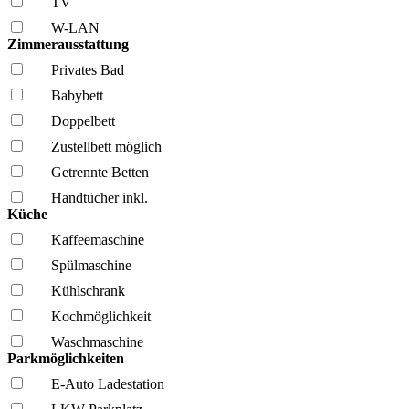
TV
W-LAN
Zimmerausstattung
Privates Bad
Babybett
Doppelbett
Zustellbett möglich
Getrennte Betten
Handtücher inkl.
Küche
Kaffee­maschine
Spül­maschine
Kühl­schrank
Kochmöglich­keit
Wasch­maschine
Parkmöglichkeiten
E-Auto Ladestation