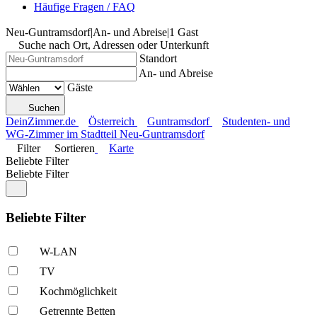
Häufige Fragen / FAQ
Neu-Guntramsdorf
|
An- und Abreise
|
1 Gast
Suche nach Ort, Adressen oder Unterkunft
Standort
An- und Abreise
Gäste
Suchen
DeinZimmer.de
Österreich
Guntramsdorf
Studenten- und
WG-Zimmer im Stadtteil Neu-Guntramsdorf
Filter
Sortieren
Karte
Beliebte Filter
Beliebte Filter
Beliebte Filter
W-LAN
TV
Kochmöglich­keit
Getrennte Betten