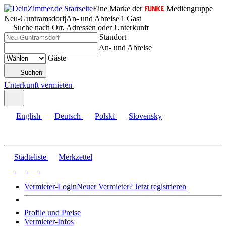
Eine Marke der
Mediengruppe
Neu-Guntramsdorf
|
An- und Abreise
|
1 Gast
Suche nach Ort, Adressen oder Unterkunft
Standort
An- und Abreise
Gäste
Suchen
Unterkunft vermieten
English
Deutsch
Polski
Slovensky
Städteliste
Merkzettel
Vermieter-Login
Neuer Vermieter? Jetzt registrieren
Profile und Preise
Vermieter-Infos