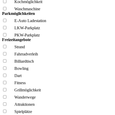
Kochmöglich­keit
Wasch­maschine
Parkmöglichkeiten
E-Auto Ladestation
LKW-Parkplatz
PKW-Parkplatz
Freizeitangebote
Strand
Fahrrad­verleih
Billiardtisch
Bowling
Dart
Fitness
Grillmöglich­keit
Wanderwege
Attraktionen
Spielplätze