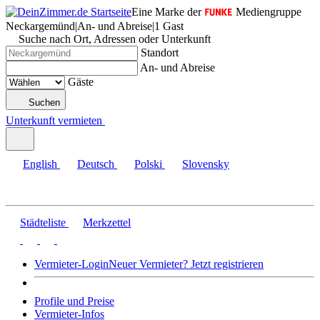
Eine Marke der
Mediengruppe
Neckargemünd
|
An- und Abreise
|
1 Gast
Suche nach Ort, Adressen oder Unterkunft
Standort
An- und Abreise
Gäste
Suchen
Unterkunft vermieten
English
Deutsch
Polski
Slovensky
Städteliste
Merkzettel
Vermieter-Login
Neuer Vermieter? Jetzt registrieren
Profile und Preise
Vermieter-Infos