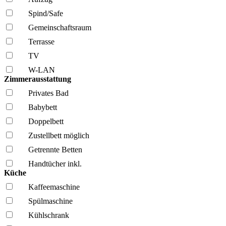
Spind/Safe
Gemeinschafts­raum
Terrasse
TV
W-LAN
Zimmerausstattung
Privates Bad
Babybett
Doppelbett
Zustellbett möglich
Getrennte Betten
Handtücher inkl.
Küche
Kaffee­maschine
Spül­maschine
Kühl­schrank