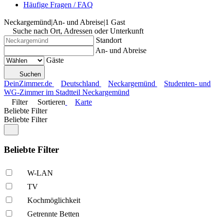
Häufige Fragen / FAQ
Neckargemünd
|
An- und Abreise
|
1 Gast
Suche nach Ort, Adressen oder Unterkunft
Standort
An- und Abreise
Gäste
Suchen
DeinZimmer.de
Deutschland
Neckargemünd
Studenten- und
WG-Zimmer im Stadtteil Neckargemünd
Filter
Sortieren
Karte
Beliebte Filter
Beliebte Filter
Beliebte Filter
W-LAN
TV
Kochmöglich­keit
Getrennte Betten