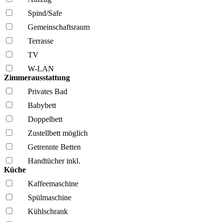
Spind/Safe
Gemeinschafts­raum
Terrasse
TV
W-LAN
Zimmerausstattung
Privates Bad
Babybett
Doppelbett
Zustellbett möglich
Getrennte Betten
Handtücher inkl.
Küche
Kaffee­maschine
Spül­maschine
Kühl­schrank