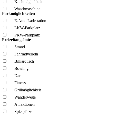
Kochmöglich­keit
Wasch­maschine
Parkmöglichkeiten
E-Auto Ladestation
LKW-Parkplatz
PKW-Parkplatz
Freizeitangebote
Strand
Fahrrad­verleih
Billiardtisch
Bowling
Dart
Fitness
Grillmöglich­keit
Wanderwege
Attraktionen
Spielplätze