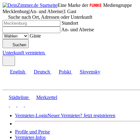
Eine Marke der
Mediengruppe
Mecklenburg
|
An- und Abreise
|
1 Gast
Suche nach Ort, Adressen oder Unterkunft
Standort
An- und Abreise
Gäste
Suchen
Unterkunft vermieten
English
Deutsch
Polski
Slovensky
Städteliste
Merkzettel
Vermieter-Login
Neuer Vermieter? Jetzt registrieren
Profile und Preise
Vermieter-Infos