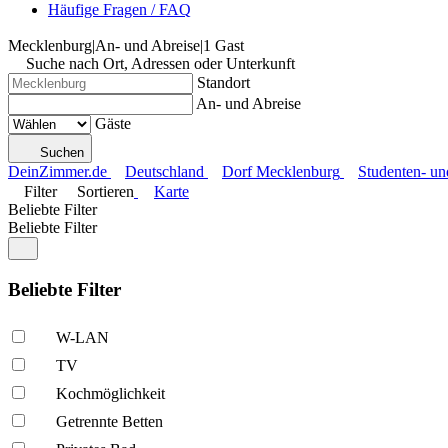
Häufige Fragen / FAQ
Mecklenburg
|
An- und Abreise
|
1 Gast
Suche nach Ort, Adressen oder Unterkunft
Standort
An- und Abreise
Gäste
Suchen
DeinZimmer.de
Deutschland
Dorf Mecklenburg
Studenten- u
Filter
Sortieren
Karte
Beliebte Filter
Beliebte Filter
Beliebte Filter
W-LAN
TV
Kochmöglich­keit
Getrennte Betten