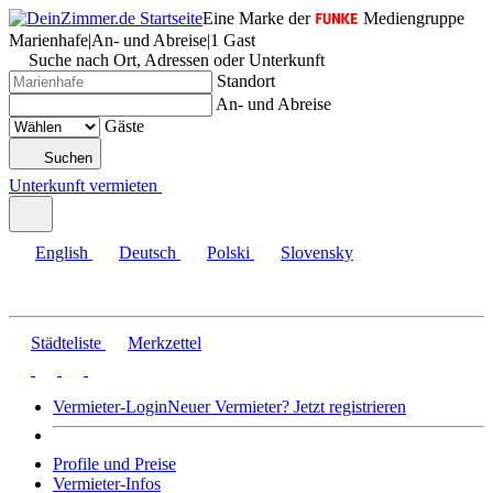
Eine Marke der
Mediengruppe
Marienhafe
|
An- und Abreise
|
1 Gast
Suche nach Ort, Adressen oder Unterkunft
Standort
An- und Abreise
Gäste
Suchen
Unterkunft vermieten
English
Deutsch
Polski
Slovensky
Städteliste
Merkzettel
Vermieter-Login
Neuer Vermieter? Jetzt registrieren
Profile und Preise
Vermieter-Infos