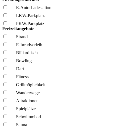
E-Auto Ladestation
LKW-Parkplatz
PKW-Parkplatz
Freizeitangebote
Strand
Fahrrad­verleih
Billiardtisch
Bowling
Dart
Fitness
Grillmöglich­keit
Wanderwege
Attraktionen
Spielplätze
Schwimmbad
Sauna