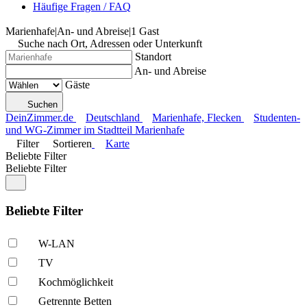
Häufige Fragen / FAQ
Marienhafe
|
An- und Abreise
|
1 Gast
Suche nach Ort, Adressen oder Unterkunft
Standort
An- und Abreise
Gäste
Suchen
DeinZimmer.de
Deutschland
Marienhafe, Flecken
Studenten-
und WG-Zimmer im Stadtteil Marienhafe
Filter
Sortieren
Karte
Beliebte Filter
Beliebte Filter
Beliebte Filter
W-LAN
TV
Kochmöglich­keit
Getrennte Betten