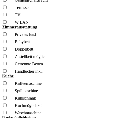
Gemeinschafts­raum
Terrasse
TV
W-LAN
Zimmerausstattung
Privates Bad
Babybett
Doppelbett
Zustellbett möglich
Getrennte Betten
Handtücher inkl.
Küche
Kaffee­maschine
Spül­maschine
Kühl­schrank
Kochmöglich­keit
Wasch­maschine
Parkmöglichkeiten