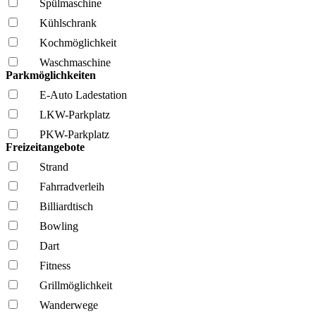
Spül­maschine
Kühl­schrank
Kochmöglich­keit
Wasch­maschine
Parkmöglichkeiten
E-Auto Ladestation
LKW-Parkplatz
PKW-Parkplatz
Freizeitangebote
Strand
Fahrrad­verleih
Billiardtisch
Bowling
Dart
Fitness
Grillmöglich­keit
Wanderwege