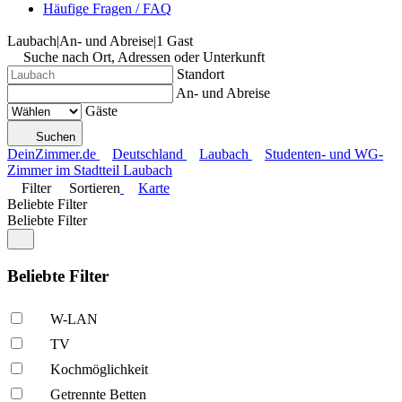
Häufige Fragen / FAQ
Laubach
|
An- und Abreise
|
1 Gast
Suche nach Ort, Adressen oder Unterkunft
Standort
An- und Abreise
Gäste
Suchen
DeinZimmer.de
Deutschland
Laubach
Studenten- und WG-
Zimmer im Stadtteil Laubach
Filter
Sortieren
Karte
Beliebte Filter
Beliebte Filter
Beliebte Filter
W-LAN
TV
Kochmöglich­keit
Getrennte Betten