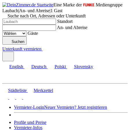
Eine Marke der
Mediengruppe
Laubach
|
An- und Abreise
|
1 Gast
Suche nach Ort, Adressen oder Unterkunft
Standort
An- und Abreise
Gäste
Suchen
Unterkunft vermieten
English
Deutsch
Polski
Slovensky
Städteliste
Merkzettel
Vermieter-Login
Neuer Vermieter? Jetzt registrieren
Profile und Preise
Vermieter-Infos