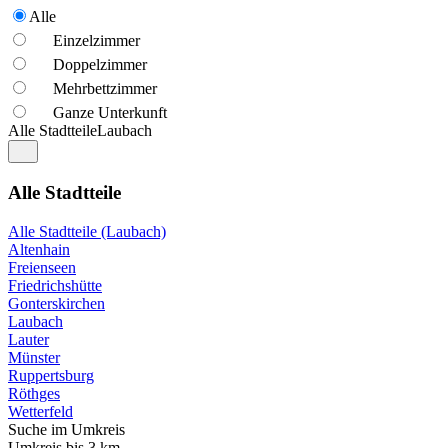
Alle
Einzelzimmer
Doppelzimmer
Mehrbettzimmer
Ganze Unterkunft
Alle Stadtteile
Laubach
Alle Stadtteile
Alle Stadtteile (Laubach)
Altenhain
Freienseen
Friedrichshütte
Gonterskirchen
Laubach
Lauter
Münster
Ruppertsburg
Röthges
Wetterfeld
Suche im Umkreis
Umkreis bis 3 km