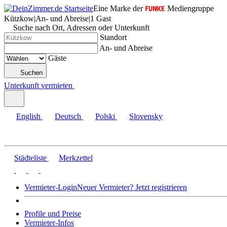
Eine Marke der
Mediengruppe
Kützkow
|
An- und Abreise
|
1 Gast
Suche nach Ort, Adressen oder Unterkunft
Standort
An- und Abreise
Gäste
Suchen
Unterkunft vermieten
English
Deutsch
Polski
Slovensky
Städteliste
Merkzettel
Vermieter-Login
Neuer Vermieter? Jetzt registrieren
Profile und Preise
Vermieter-Infos