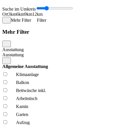
Suche im Umkreis
Ort
3km
6km
9km
12km
Mehr Filter
Filter
Mehr Filter
Ausstattung
Ausstattung
Allgemeine Ausstattung
Klima­anlage
Balkon
Bettwäsche inkl.
Arbeitstisch
Kamin
Garten
Aufzug