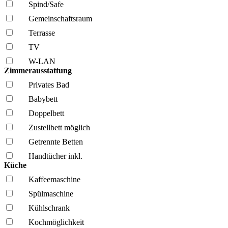
Spind/Safe
Gemeinschafts­raum
Terrasse
TV
W-LAN
Zimmerausstattung
Privates Bad
Babybett
Doppelbett
Zustellbett möglich
Getrennte Betten
Handtücher inkl.
Küche
Kaffee­maschine
Spül­maschine
Kühl­schrank
Kochmöglich­keit