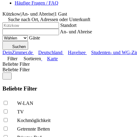
Häufige Fragen / FAQ
Kützkow
|
An- und Abreise
|
1 Gast
Suche nach Ort, Adressen oder Unterkunft
Standort
An- und Abreise
Gäste
Suchen
DeinZimmer.de
Deutschland
Havelsee
Studenten- und WG-Zim
Filter
Sortieren
Karte
Beliebte Filter
Beliebte Filter
Beliebte Filter
W-LAN
TV
Kochmöglich­keit
Getrennte Betten