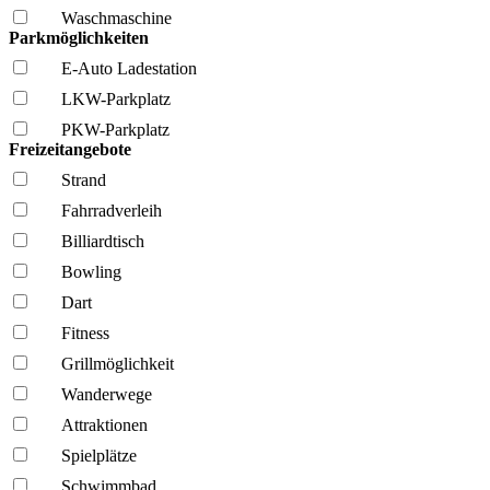
Wasch­maschine
Parkmöglichkeiten
E-Auto Ladestation
LKW-Parkplatz
PKW-Parkplatz
Freizeitangebote
Strand
Fahrrad­verleih
Billiardtisch
Bowling
Dart
Fitness
Grillmöglich­keit
Wanderwege
Attraktionen
Spielplätze
Schwimmbad