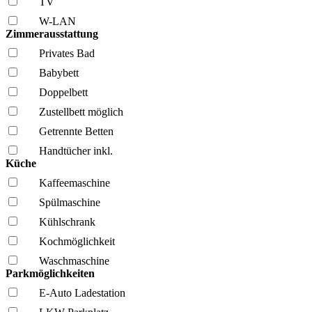
TV
W-LAN
Zimmerausstattung
Privates Bad
Babybett
Doppelbett
Zustellbett möglich
Getrennte Betten
Handtücher inkl.
Küche
Kaffee­maschine
Spül­maschine
Kühl­schrank
Kochmöglich­keit
Wasch­maschine
Parkmöglichkeiten
E-Auto Ladestation