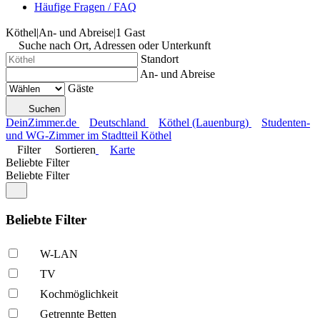
Häufige Fragen / FAQ
Köthel
|
An- und Abreise
|
1 Gast
Suche nach Ort, Adressen oder Unterkunft
Standort
An- und Abreise
Gäste
Suchen
DeinZimmer.de
Deutschland
Köthel (Lauenburg)
Studenten-
und WG-Zimmer im Stadtteil Köthel
Filter
Sortieren
Karte
Beliebte Filter
Beliebte Filter
Beliebte Filter
W-LAN
TV
Kochmöglich­keit
Getrennte Betten