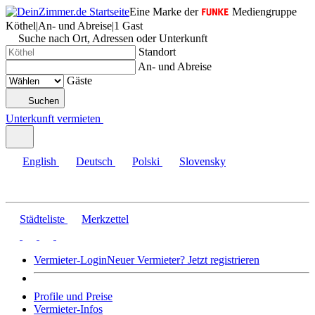
Eine Marke der
Mediengruppe
Köthel
|
An- und Abreise
|
1 Gast
Suche nach Ort, Adressen oder Unterkunft
Standort
An- und Abreise
Gäste
Suchen
Unterkunft vermieten
English
Deutsch
Polski
Slovensky
Städteliste
Merkzettel
Vermieter-Login
Neuer Vermieter? Jetzt registrieren
Profile und Preise
Vermieter-Infos