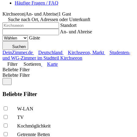
Häufige Fragen / FAQ
Kirchseeon
|
An- und Abreise
|
1 Gast
Suche nach Ort, Adressen oder Unterkunft
Standort
An- und Abreise
Gäste
Suchen
DeinZimmer.de
Deutschland
Kirchseeon, Markt
Studenten-
und WG-Zimmer im Stadtteil Kirchseeon
Filter
Sortieren
Karte
Beliebte Filter
Beliebte Filter
Beliebte Filter
W-LAN
TV
Kochmöglich­keit
Getrennte Betten