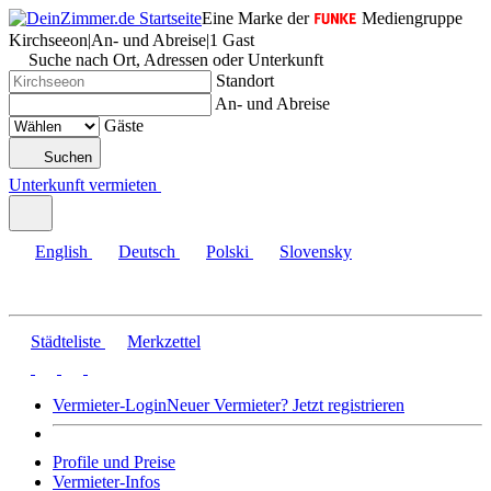
Eine Marke der
Mediengruppe
Kirchseeon
|
An- und Abreise
|
1 Gast
Suche nach Ort, Adressen oder Unterkunft
Standort
An- und Abreise
Gäste
Suchen
Unterkunft vermieten
English
Deutsch
Polski
Slovensky
Städteliste
Merkzettel
Vermieter-Login
Neuer Vermieter? Jetzt registrieren
Profile und Preise
Vermieter-Infos