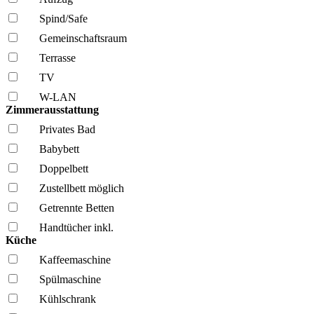
Spind/Safe
Gemeinschafts­raum
Terrasse
TV
W-LAN
Zimmerausstattung
Privates Bad
Babybett
Doppelbett
Zustellbett möglich
Getrennte Betten
Handtücher inkl.
Küche
Kaffee­maschine
Spül­maschine
Kühl­schrank