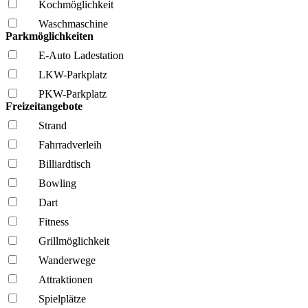
Kochmöglich­keit
Wasch­maschine
Parkmöglichkeiten
E-Auto Ladestation
LKW-Parkplatz
PKW-Parkplatz
Freizeitangebote
Strand
Fahrrad­verleih
Billiardtisch
Bowling
Dart
Fitness
Grillmöglich­keit
Wanderwege
Attraktionen
Spielplätze